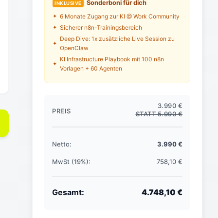
Sonderboni für dich
INKLUSIVE
6 Monate Zugang zur KI @ Work Community
Sicherer n8n-Trainingsbereich
Deep Dive: 1x zusätzliche Live Session zu
OpenClaw
KI Infrastructure Playbook mit 100 n8n
Vorlagen + 60 Agenten
3.990 €
PREIS
STATT 5.990 €
Netto:
3.990 €
MwSt (19%):
758,10 €
Gesamt:
4.748,10 €