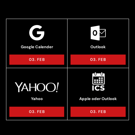
Trage dir hier den Termin
in deinen Kalender
ein
Google Calender
Outlook
03. FEB
03. FEB
Yahoo
Apple oder Outlook
03. FEB
03. FEB