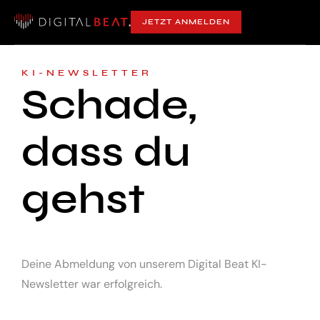
JETZT ANMELDEN
KI-NEWSLETTER
Schade,
dass du
gehst
Deine Abmeldung von unserem Digital Beat KI-
Newsletter war erfolgreich.