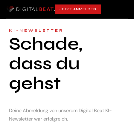
JETZT ANMELDEN
KI-NEWSLETTER
Schade,
dass du
gehst
Deine Abmeldung von unserem Digital Beat KI-
Newsletter war erfolgreich.