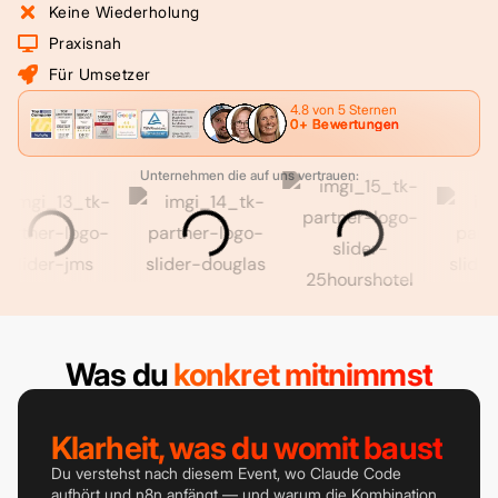
Keine Wiederholung
Praxisnah
Für Umsetzer
4.8 von 5 Sternen
0
+ Bewertungen
Unternehmen die auf uns vertrauen:
Was du
konkret mitnimmst
Klarheit, was du womit baust
Du verstehst nach diesem Event, wo Claude Code
aufhört und n8n anfängt — und warum die Kombination