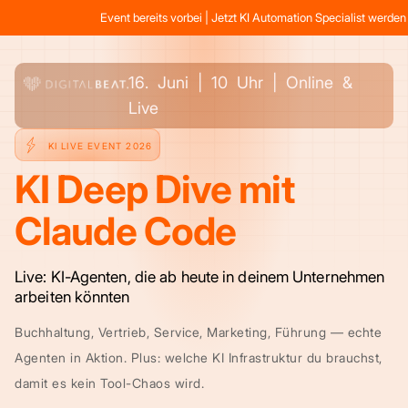
Event bereits vorbei | Jetzt KI Automation Specialist werden | 
16. Juni | 10 Uhr | Online &
Live
KI LIVE EVENT 2026
KI Deep Dive mit
Claude Code
Live: KI-Agenten, die ab heute in deinem Unternehmen
arbeiten könnten
Buchhaltung, Vertrieb, Service, Marketing, Führung — echte
Agenten in Aktion. Plus: welche KI Infrastruktur du brauchst,
damit es kein Tool-Chaos wird.