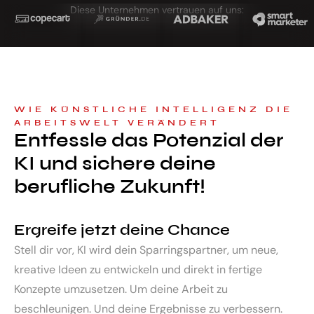
Diese Unternehmen vertrauen auf uns:
WIE KÜNSTLICHE INTELLIGENZ DIE
ARBEITSWELT VERÄNDERT
Entfessle das Potenzial der
KI und sichere deine
berufliche Zukunft!
Ergreife jetzt deine Chance
Stell dir vor, KI wird dein Sparringspartner, um neue,
kreative Ideen zu entwickeln und direkt in fertige
Konzepte umzusetzen. Um deine Arbeit zu
beschleunigen. Und deine Ergebnisse zu verbessern.