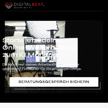
Starte jetzt deine
Online-Weiterbildung
zum KI Manager
Du möchtest deinen Arbeitsalltag effizienter
gestalten? Finde Zeit für die wichtigen Dinge.
BERATUNGSGESPRÄCH SICHERN