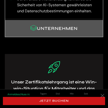
Sicherheit von KI-Systemen gewährleisten
und Datenschutzbestimmungen einhalten.
UNTERNEHMEN
Unser Zertifikatslehrgang ist eine Win-
win-Situation für Mitarbeiter und das
Tagen
Std
Min
Sek
ganze Unternehmen. Starte jetzt durch
Anmeldeschluss in:
mit KI!
JETZT BUCHEN