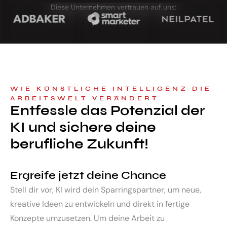
Diese Unternehmen vertrauen auf uns:
WIE KÜNSTLICHE INTELLIGENZ DIE
ARBEITSWELT VERÄNDERT
Entfessle das Potenzial der
KI und sichere deine
berufliche Zukunft!
Ergreife jetzt deine Chance
Stell dir vor, KI wird dein Sparringspartner, um neue,
kreative Ideen zu entwickeln und direkt in fertige
Konzepte umzusetzen. Um deine Arbeit zu