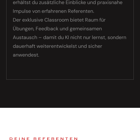
erhältst du zusätzliche Einblicke und praxisnahe
Impulse von erfahrenen Referenten.
Der exklusive Classroom bietet Raum für
Übungen, Feedback und gemeinsamen
Austausch – damit du KI nicht nur lernst, sondern
dauerhaft weiterentwickelst und sicher
anwendest.
DEINE REFERENTEN