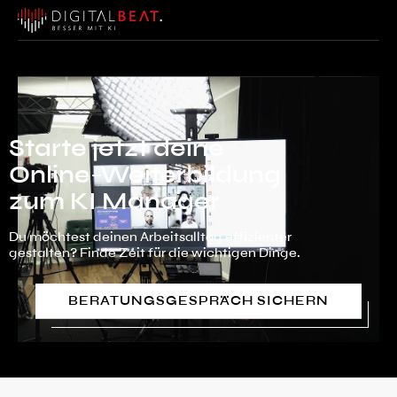
Starte jetzt deine
Online-Weiterbildung
zum KI Manager
Du möchtest deinen Arbeitsalltag effizienter
gestalten? Finde Zeit für die wichtigen Dinge.
BERATUNGSGESPRÄCH SICHERN