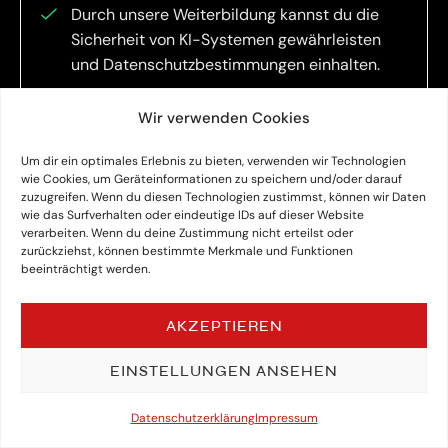
Durch unsere Weiterbildung kannst du die
Sicherheit von KI-Systemen gewährleisten
und Datenschutzbestimmungen einhalten.
Wir verwenden Cookies
UNTERNEHMEN
Um dir ein optimales Erlebnis zu bieten, verwenden wir Technologien
wie Cookies, um Geräteinformationen zu speichern und/oder darauf
zuzugreifen. Wenn du diesen Technologien zustimmst, können wir Daten
wie das Surfverhalten oder eindeutige IDs auf dieser Website
verarbeiten. Wenn du deine Zustimmung nicht erteilst oder
zurückziehst, können bestimmte Merkmale und Funktionen
beeinträchtigt werden.
AKZEPTIEREN
Unser Zertifikatslehrgang ist eine Win-
00
00
00
00
EINSTELLUNGEN ANSEHEN
Anmeldeschluss in:
win-Situation für Mitarbeiter und das
Tagen
Std
Min
Sek
ganze Unternehmen. Starte jetzt durch
Datenschutzerklärung
JETZT BUCHEN
Impressum
mit KI!