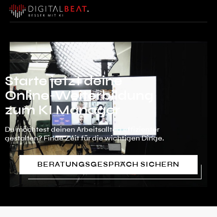
Starte jetzt deine
Online-Weiterbildung
zum KI Manager
Du möchtest deinen Arbeitsalltag effizienter
gestalten? Finde Zeit für die wichtigen Dinge.
BERATUNGSGESPRÄCH SICHERN