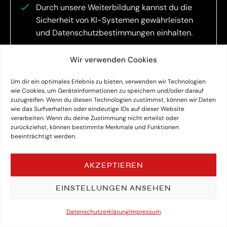
Durch unsere Weiterbildung kannst du die
Sicherheit von KI-Systemen gewährleisten
und Datenschutzbestimmungen einhalten.
Wir verwenden Cookies
UNTERNEHMEN
Um dir ein optimales Erlebnis zu bieten, verwenden wir Technologien
wie Cookies, um Geräteinformationen zu speichern und/oder darauf
zuzugreifen. Wenn du diesen Technologien zustimmst, können wir Daten
wie das Surfverhalten oder eindeutige IDs auf dieser Website
verarbeiten. Wenn du deine Zustimmung nicht erteilst oder
zurückziehst, können bestimmte Merkmale und Funktionen
beeinträchtigt werden.
AKZEPTIEREN
Unser Zertifikatslehrgang ist eine Win-
00
00
00
00
EINSTELLUNGEN ANSEHEN
Anmeldeschluss in:
win-Situation für Mitarbeiter und das
Tagen
Std
Min
Sek
ganze Unternehmen. Starte jetzt durch
Datenschutzerklärung
JETZT BUCHEN
Impressum
mit KI!