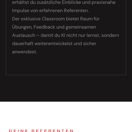
erhältst du zusätzliche Einblicke und praxisnahe
Impulse von erfahrenen Referenten.
Der exklusive Classroom bietet Raum für
Übungen, Feedback und gemeinsamen
Austausch – damit du KI nicht nur lernst, sondern
dauerhaft weiterentwickelst und sicher
anwendest.
DEINE REFERENTEN