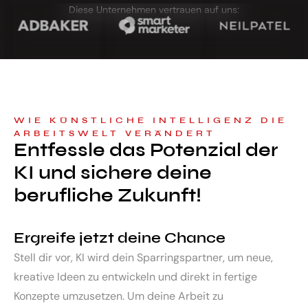
Diese Unternehmen vertrauen auf uns:
WIE KÜNSTLICHE INTELLIGENZ DIE
ARBEITSWELT VERÄNDERT
Entfessle das Potenzial der
KI und sichere deine
berufliche Zukunft!
Ergreife jetzt deine Chance
Stell dir vor, KI wird dein Sparringspartner, um neue,
kreative Ideen zu entwickeln und direkt in fertige
Konzepte umzusetzen. Um deine Arbeit zu