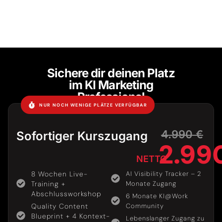
Sichere dir deinen Platz
im
KI Marketing
Professional
NUR NOCH WENIGE PLÄTZE VERFÜGBAR
4.990 €
Sofortiger Kurszugang
2.99
NETTO
8 Wochen Live-
AI Visibility Tracker – 2
Training +
Monate Zugang
Abschlussworkshop
6 Monate KI@Work
Quality Content
Community
Blueprint + 4 Kontext-
Lebenslanger Zugang zu