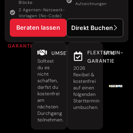
Blöcke
Aufzeichnungen
2 Agenten-Netzwerk-
Vorlagen (No-Code)
Beraten lassen
Direkt Buchen
GARANTIEN
FLEXTERMIN-
UMSETZUNGSGARANTIE
GARANTIE
Solltest
du es
2026
nicht
flexibel &
schaffen,
kostenfrei
darfst du
auf einen
kostenfrei
folgenden
am
Starttermin
nächsten
umbuchen.
Durchgang
teilnehmen.