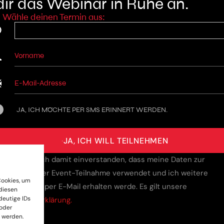
ir das Webinar in Ruhe an.
Wähle deinen Termin aus:
HRZEIT
AME
MAIL
JA, ICH MÖCHTE PER SMS ERINNERT WERDEN.
⇒
JA, ICH WILL TEILNEHMEN
ch erkläre mich damit einverstanden, dass meine Daten zur
earbeitung der Event-Teilnahme verwendet und ich weitere
Cookies, um
formationen per E-Mail erhalten werde. Es gilt unsere
diesen
deutige IDs
atenschutzerklärung.
 oder
 werden.