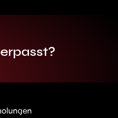
verpasst?
rholungen