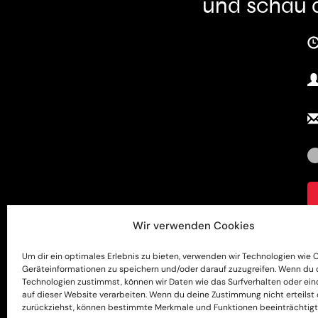
und schau d
U
N
E
Wir verwenden Cookies
I
B
Um dir ein optimales Erlebnis zu bieten, verwenden wir Technologien wie 
In
Geräteinformationen zu speichern und/oder darauf zuzugreifen. Wenn du 
Technologien zustimmst, können wir Daten wie das Surfverhalten oder ein
D
auf dieser Website verarbeiten. Wenn du deine Zustimmung nicht erteilst
zurückziehst, können bestimmte Merkmale und Funktionen beeinträchtigt