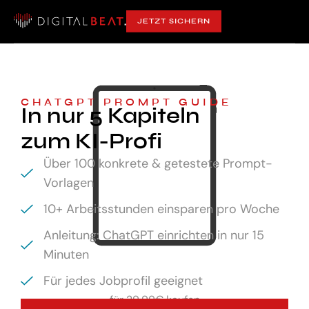
JETZT SICHERN
CHATGPT PROMPT GUIDE
In nur 5 Kapiteln
zum KI-Profi
Über 100 konkrete & getestete Prompt-
Vorlagen
10+ Arbeitsstunden einsparen pro Woche
Anleitung: ChatGPT einrichten in nur 15
Minuten
Für jedes Jobprofil geeignet
für
29,99€ kaufen