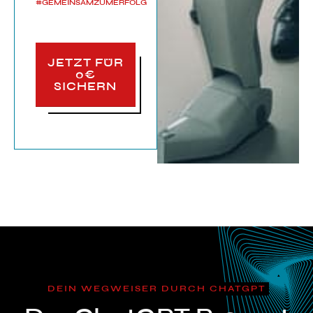
#GEMEINSAMZUMERFOLG
JETZT FÜR
0€
SICHERN
DEIN WEGWEISER DURCH CHATGPT