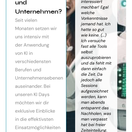
orragendes
und
weiter
interessiert
Kn
nar über
gebracht. Ein
machbar! Egal
we
Unternehmen?
toller Überblick
welche
gr
häftsmodelle
über alles, was
Vorkenntnisse
Wi
Seit vielen
Künstlicher
es bereits gibt,
jemand hat. Ich
mit
Monaten setzen wir
ligenz, sehr
mit kleinem
hatte so gut
ein
essionell
Ausblick.
wie keine. (...)
Ba
uns intensiv mit
ereitet,
Besonders toll:
Ich versuche
zu
der Anwendung
ressante
Auf alle Fragen
fast alle Tools
ko
fundierte
wurde
selbst
Th
von KI in
te,
eingegangen,
auszuprobieren
Kün
verschiedensten
nnen die
teilweise
und da fehlt mit
Int
cen von KI
wurden für
dann einfach
an
Berufen und
r
spezielle
die Zeit. Da
kön
Unternehmensebenen
cksichtigung
Probleme noch
jedoch alle
ge
Risiken von
Anleitungen
Sessions
Ske
auseinander. Bei
Trustpilot)
zum Download
aufgezeichnet
ne
unseren KI Days
bereitgestellt.
werden, kann
An
möchten wir dir
man abends
mu
Elisabeth
entspannt das
sei
P.
Monika
exklusive Einblicke
Nachholen, was
die
Vietz
in die effektivsten
man verpasst
ich
hat bei freier
En
Einsatzmöglichkeiten
Zeiteinteilung.
vol