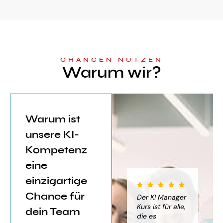
CHANCEN NUTZEN
Warum wir?
Warum ist
unsere KI-
Kompetenz
eine
einzigartige
Chance für
iter für
Der KI Manager
Der KI Manager
(..
Einsatz von
Lehrgang hat
Kurs ist für alle,
Be
dein Team
mich sehr
die es
das