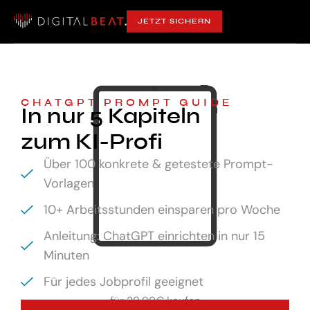
JETZT SICHERN
CHATGPT PROMPT GUIDE
In nur 5 Kapiteln
zum KI-Profi
Über 100 konkrete & getestete Prompt-
Vorlagen
10+ Arbeitsstunden einsparen pro Woche
Anleitung: ChatGPT einrichten in nur 15
Minuten
Für jedes Jobprofil geeignet
für
29,99€ kaufen