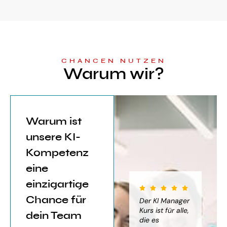
CHANCEN NUTZEN
Warum wir?
Warum ist
unsere KI-
Kompetenz
eine
einzigartige
Chance für
iter für
Der KI Manager
Der KI Manager
(..
Einsatz von
Lehrgang hat
Kurs ist für alle,
Be
dein Team
mich sehr
die es
das