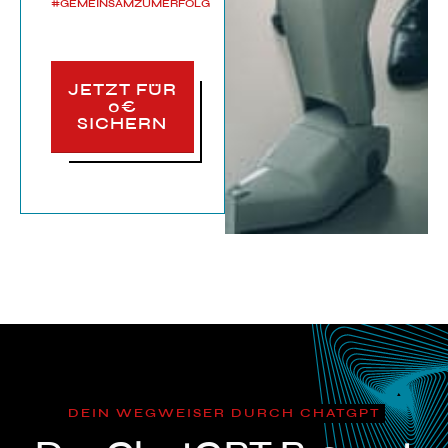
#GEMEINSAMZUMERFOLG
JETZT FÜR
0€
SICHERN
DEIN WEGWEISER DURCH CHATGPT