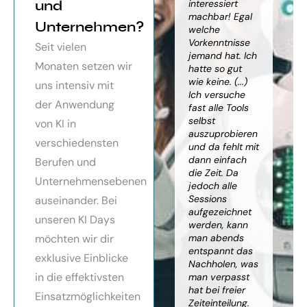
orragendes
und
weiter
interessiert
Kn
nar über
gebracht. Ein
machbar! Egal
we
Unternehmen?
toller Überblick
welche
gr
häftsmodelle
über alles, was
Vorkenntnisse
Wi
Seit vielen
Künstlicher
es bereits gibt,
jemand hat. Ich
mit
Monaten setzen wir
ligenz, sehr
mit kleinem
hatte so gut
ein
essionell
Ausblick.
wie keine. (...)
Ba
uns intensiv mit
ereitet,
Besonders toll:
Ich versuche
zu
der Anwendung
ressante
Auf alle Fragen
fast alle Tools
ko
fundierte
wurde
selbst
Th
von KI in
te,
eingegangen,
auszuprobieren
Kün
verschiedensten
nnen die
teilweise
und da fehlt mit
Int
cen von KI
wurden für
dann einfach
an
Berufen und
r
spezielle
die Zeit. Da
kön
Unternehmensebenen
cksichtigung
Probleme noch
jedoch alle
ge
Risiken von
Anleitungen
Sessions
Ske
auseinander. Bei
Trustpilot)
zum Download
aufgezeichnet
ne
unseren KI Days
bereitgestellt.
werden, kann
An
möchten wir dir
man abends
mu
Elisabeth
entspannt das
sei
P.
Monika
exklusive Einblicke
Nachholen, was
die
Vietz
in die effektivsten
man verpasst
ich
hat bei freier
En
Einsatzmöglichkeiten
Zeiteinteilung.
vol