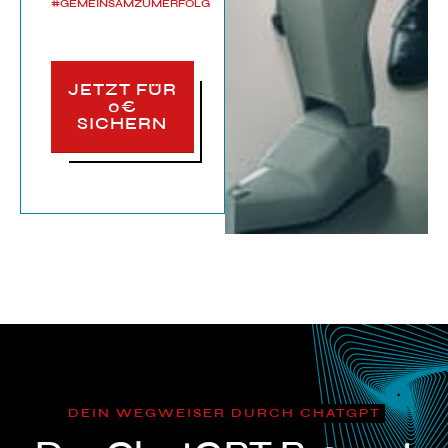
#GEMEINSAMZUMERFOLG
JETZT FÜR
0€
SICHERN
DEIN WEGWEISER DURCH CHATGPT