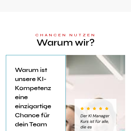
CHANCEN NUTZEN
Warum wir?
Warum ist
unsere KI-
Kompetenz
eine
einzigartige
Chance für
iter für
Der KI Manager
Der KI Manager
(..
Einsatz von
Lehrgang hat
Kurs ist für alle,
Be
dein Team
mich sehr
die es
das