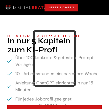
JETZT SICHERN
CHATGPT PROMPT GUIDE
In nur 5 Kapiteln
zum KI-Profi
Über 100 konkrete & getestete Prompt-
Vorlagen
10+ Arbeitsstunden einsparen pro Woche
Anleitung: ChatGPT einrichten in nur 15
Minuten
Für jedes Jobprofil geeignet
für
29,99€ kaufen