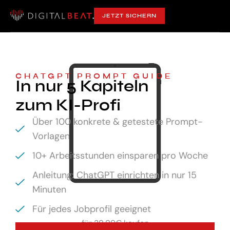
JETZT SICHERN
CHATGPT PROMPT GUIDE
In nur 5 Kapiteln
zum KI-Profi
Über 100 konkrete & getestete Prompt-
Vorlagen
10+ Arbeitsstunden einsparen pro Woche
Anleitung: ChatGPT einrichten in nur 15
Minuten
Für jedes Jobprofil geeignet
für
29,99€ kaufen