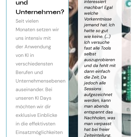
orragendes
und
weiter
interessiert
Kn
nar über
gebracht. Ein
machbar! Egal
we
Unternehmen?
toller Überblick
welche
gr
häftsmodelle
über alles, was
Vorkenntnisse
Wi
Seit vielen
Künstlicher
es bereits gibt,
jemand hat. Ich
mit
Monaten setzen wir
ligenz, sehr
mit kleinem
hatte so gut
ein
essionell
Ausblick.
wie keine. (...)
Ba
uns intensiv mit
ereitet,
Besonders toll:
Ich versuche
zu
der Anwendung
ressante
Auf alle Fragen
fast alle Tools
ko
fundierte
wurde
selbst
Th
von KI in
te,
eingegangen,
auszuprobieren
Kün
verschiedensten
nnen die
teilweise
und da fehlt mit
Int
cen von KI
wurden für
dann einfach
an
Berufen und
r
spezielle
die Zeit. Da
kön
Unternehmensebenen
cksichtigung
Probleme noch
jedoch alle
ge
Risiken von
Anleitungen
Sessions
Ske
auseinander. Bei
Trustpilot)
zum Download
aufgezeichnet
ne
unseren KI Days
bereitgestellt.
werden, kann
An
möchten wir dir
man abends
mu
Elisabeth
entspannt das
sei
P.
Monika
exklusive Einblicke
Nachholen, was
die
Vietz
in die effektivsten
man verpasst
ich
hat bei freier
En
Einsatzmöglichkeiten
Zeiteinteilung.
vol