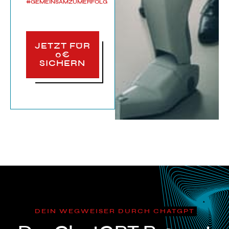
#GEMEINSAMZUMERFOLG
JETZT FÜR
0€
SICHERN
DEIN WEGWEISER DURCH CHATGPT