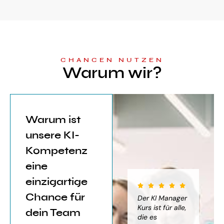
CHANCEN NUTZEN
Warum wir?
Warum ist
unsere KI-
Kompetenz
eine
einzigartige
Chance für
iter für
Der KI Manager
Der KI Manager
(..
Einsatz von
Lehrgang hat
Kurs ist für alle,
Be
dein Team
mich sehr
die es
das