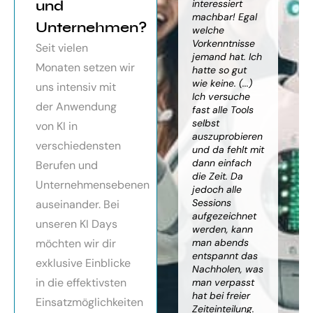
orragendes
und
weiter
interessiert
Kn
nar über
gebracht. Ein
machbar! Egal
we
Unternehmen?
toller Überblick
welche
gr
häftsmodelle
über alles, was
Vorkenntnisse
Wi
Seit vielen
Künstlicher
es bereits gibt,
jemand hat. Ich
mit
Monaten setzen wir
ligenz, sehr
mit kleinem
hatte so gut
ein
essionell
Ausblick.
wie keine. (...)
Ba
uns intensiv mit
ereitet,
Besonders toll:
Ich versuche
zu
der Anwendung
ressante
Auf alle Fragen
fast alle Tools
ko
fundierte
wurde
selbst
Th
von KI in
te,
eingegangen,
auszuprobieren
Kün
verschiedensten
nnen die
teilweise
und da fehlt mit
Int
cen von KI
wurden für
dann einfach
an
Berufen und
r
spezielle
die Zeit. Da
kön
Unternehmensebenen
cksichtigung
Probleme noch
jedoch alle
ge
Risiken von
Anleitungen
Sessions
Ske
auseinander. Bei
Trustpilot)
zum Download
aufgezeichnet
ne
unseren KI Days
bereitgestellt.
werden, kann
An
möchten wir dir
man abends
mu
Elisabeth
entspannt das
sei
P.
Monika
exklusive Einblicke
Nachholen, was
die
Vietz
in die effektivsten
man verpasst
ich
hat bei freier
En
Einsatzmöglichkeiten
Zeiteinteilung.
vol