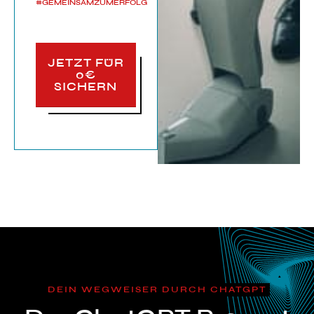
#GEMEINSAMZUMERFOLG
JETZT FÜR
0€
SICHERN
DEIN WEGWEISER DURCH CHATGPT