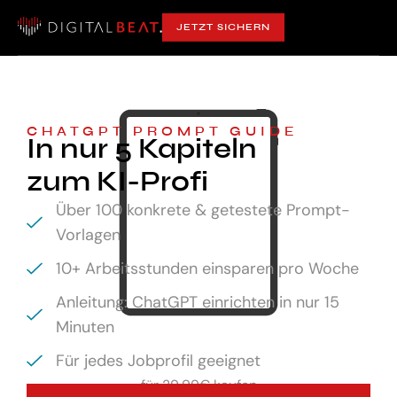
JETZT SICHERN
CHATGPT PROMPT GUIDE
In nur 5 Kapiteln
zum KI-Profi
Über 100 konkrete & getestete Prompt-
Vorlagen
10+ Arbeitsstunden einsparen pro Woche
Anleitung: ChatGPT einrichten in nur 15
Minuten
Für jedes Jobprofil geeignet
für
29,99€ kaufen