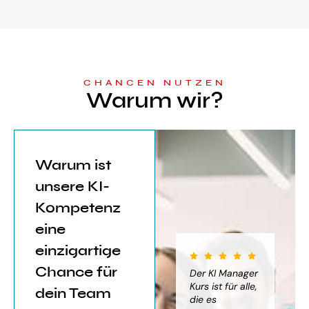
CHANCEN NUTZEN
Warum wir?
Warum ist
unsere KI-
Kompetenz
eine
einzigartige
Chance für
iter für
Der KI Manager
Der KI Manager
(..
Einsatz von
Lehrgang hat
Kurs ist für alle,
Be
dein Team
mich sehr
die es
das