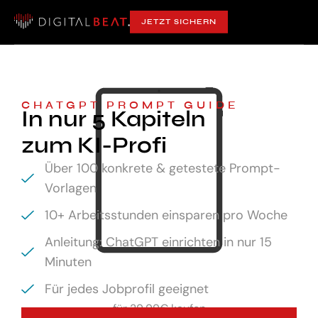
JETZT SICHERN
CHATGPT PROMPT GUIDE
In nur 5 Kapiteln
zum KI-Profi
Über 100 konkrete & getestete Prompt-
Vorlagen
10+ Arbeitsstunden einsparen pro Woche
Anleitung: ChatGPT einrichten in nur 15
Minuten
Für jedes Jobprofil geeignet
für
29,99€ kaufen