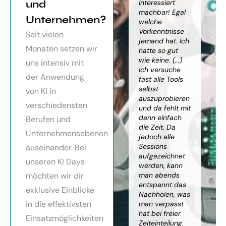
orragendes
und
weiter
interessiert
Kn
nar über
gebracht. Ein
machbar! Egal
we
Unternehmen?
toller Überblick
welche
gr
häftsmodelle
über alles, was
Vorkenntnisse
Wi
Seit vielen
Künstlicher
es bereits gibt,
jemand hat. Ich
mit
Monaten setzen wir
ligenz, sehr
mit kleinem
hatte so gut
ein
essionell
Ausblick.
wie keine. (...)
Ba
uns intensiv mit
ereitet,
Besonders toll:
Ich versuche
zu
der Anwendung
ressante
Auf alle Fragen
fast alle Tools
ko
fundierte
wurde
selbst
Th
von KI in
te,
eingegangen,
auszuprobieren
Kün
verschiedensten
nnen die
teilweise
und da fehlt mit
Int
cen von KI
wurden für
dann einfach
an
Berufen und
r
spezielle
die Zeit. Da
kön
Unternehmensebenen
cksichtigung
Probleme noch
jedoch alle
ge
Risiken von
Anleitungen
Sessions
Ske
auseinander. Bei
Trustpilot)
zum Download
aufgezeichnet
ne
unseren KI Days
bereitgestellt.
werden, kann
An
möchten wir dir
man abends
mu
Elisabeth
entspannt das
sei
P.
Monika
exklusive Einblicke
Nachholen, was
die
Vietz
in die effektivsten
man verpasst
ich
hat bei freier
En
Einsatzmöglichkeiten
Zeiteinteilung.
vol