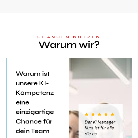
CHANCEN NUTZEN
Warum wir?
Warum ist
unsere KI-
Kompetenz
eine
einzigartige
Chance für
iter für
Der KI Manager
Der KI Manager
(..
Einsatz von
Lehrgang hat
Kurs ist für alle,
Be
dein Team
mich sehr
die es
das