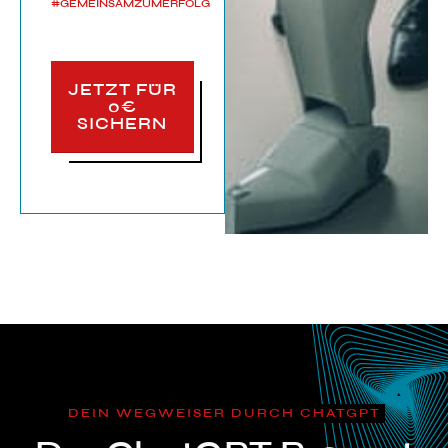
#GEMEINSAMZUMERFOLG
JETZT FÜR
0€
SICHERN
DEIN WEGWEISER DURCH CHATGPT