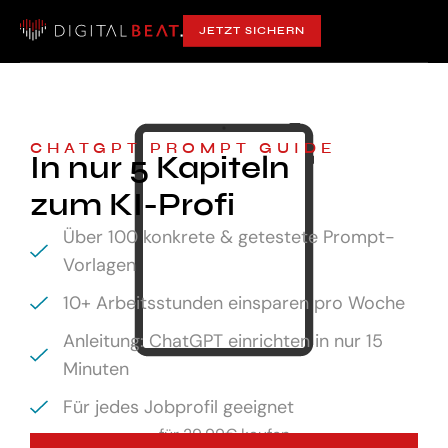
JETZT SICHERN
CHATGPT PROMPT GUIDE
In nur 5 Kapiteln
zum KI-Profi
Über 100 konkrete & getestete Prompt-
Vorlagen
10+ Arbeitsstunden einsparen pro Woche
Anleitung: ChatGPT einrichten in nur 15
Minuten
Für jedes Jobprofil geeignet
für
29,99€ kaufen