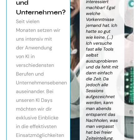
orragendes
und
weiter
interessiert
Kn
nar über
gebracht. Ein
machbar! Egal
we
Unternehmen?
toller Überblick
welche
gr
häftsmodelle
über alles, was
Vorkenntnisse
Wi
Seit vielen
Künstlicher
es bereits gibt,
jemand hat. Ich
mit
Monaten setzen wir
ligenz, sehr
mit kleinem
hatte so gut
ein
essionell
Ausblick.
wie keine. (...)
Ba
uns intensiv mit
ereitet,
Besonders toll:
Ich versuche
zu
der Anwendung
ressante
Auf alle Fragen
fast alle Tools
ko
fundierte
wurde
selbst
Th
von KI in
te,
eingegangen,
auszuprobieren
Kün
verschiedensten
nnen die
teilweise
und da fehlt mit
Int
cen von KI
wurden für
dann einfach
an
Berufen und
r
spezielle
die Zeit. Da
kön
Unternehmensebenen
cksichtigung
Probleme noch
jedoch alle
ge
Risiken von
Anleitungen
Sessions
Ske
auseinander. Bei
Trustpilot)
zum Download
aufgezeichnet
ne
unseren KI Days
bereitgestellt.
werden, kann
An
möchten wir dir
man abends
mu
Elisabeth
entspannt das
sei
P.
Monika
exklusive Einblicke
Nachholen, was
die
Vietz
in die effektivsten
man verpasst
ich
hat bei freier
En
Einsatzmöglichkeiten
Zeiteinteilung.
vol