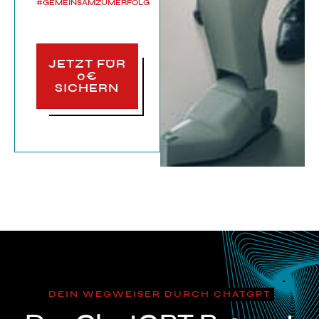
#GEMEINSAMZUMERFOLG
JETZT FÜR
0€
SICHERN
DEIN WEGWEISER DURCH CHATGPT