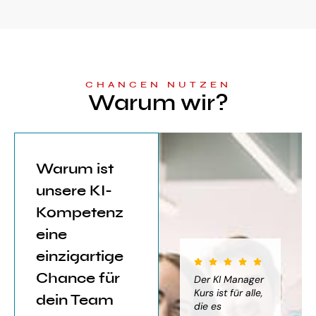
CHANCEN NUTZEN
Warum wir?
Warum ist
unsere KI-
Kompetenz
eine
einzigartige
Chance für
iter für
Der KI Manager
Der KI Manager
(..
Einsatz von
Lehrgang hat
Kurs ist für alle,
Be
dein Team
mich sehr
die es
das