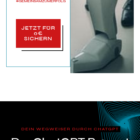
#GEMEINSAMZUMERFOLG
JETZT FÜR
0€
SICHERN
DEIN WEGWEISER DURCH CHATGPT