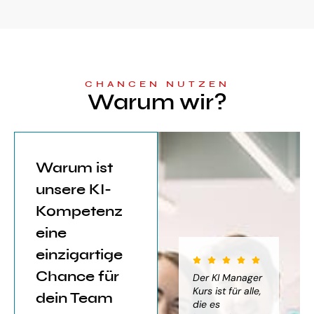
CHANCEN NUTZEN
Warum wir?
Warum ist
unsere KI-
Kompetenz
eine
einzigartige
Chance für
iter für
Der KI Manager
Der KI Manager
(..
Einsatz von
Lehrgang hat
Kurs ist für alle,
Be
dein Team
mich sehr
die es
das