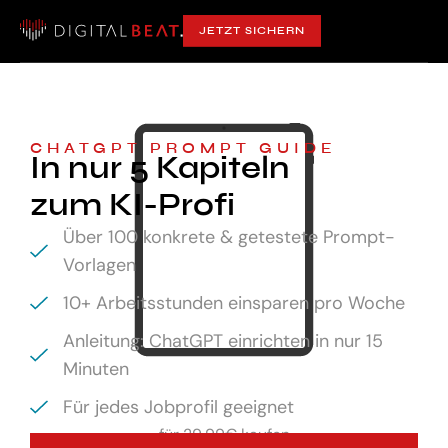
JETZT SICHERN
CHATGPT PROMPT GUIDE
In nur 5 Kapiteln
zum KI-Profi
Über 100 konkrete & getestete Prompt-
Vorlagen
10+ Arbeitsstunden einsparen pro Woche
Anleitung: ChatGPT einrichten in nur 15
Minuten
Für jedes Jobprofil geeignet
für
29,99€ kaufen