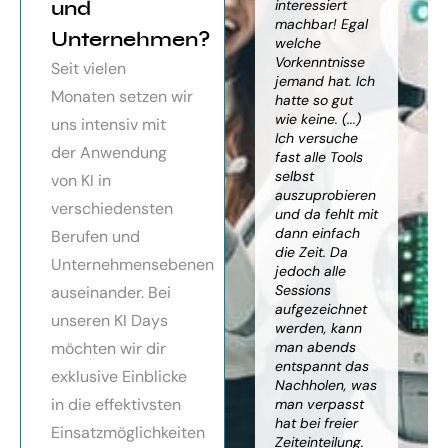
orragendes
und
weiter
interessiert
Kn
nar über
gebracht. Ein
machbar! Egal
we
Unternehmen?
toller Überblick
welche
gr
häftsmodelle
über alles, was
Vorkenntnisse
Wi
Seit vielen
Künstlicher
es bereits gibt,
jemand hat. Ich
mit
Monaten setzen wir
ligenz, sehr
mit kleinem
hatte so gut
ein
essionell
Ausblick.
wie keine. (...)
Ba
uns intensiv mit
ereitet,
Besonders toll:
Ich versuche
zu
der Anwendung
ressante
Auf alle Fragen
fast alle Tools
ko
fundierte
wurde
selbst
Th
von KI in
te,
eingegangen,
auszuprobieren
Kün
verschiedensten
nnen die
teilweise
und da fehlt mit
Int
cen von KI
wurden für
dann einfach
an
Berufen und
r
spezielle
die Zeit. Da
kön
Unternehmensebenen
cksichtigung
Probleme noch
jedoch alle
ge
Risiken von
Anleitungen
Sessions
Ske
auseinander. Bei
Trustpilot)
zum Download
aufgezeichnet
ne
unseren KI Days
bereitgestellt.
werden, kann
An
möchten wir dir
man abends
mu
Elisabeth
entspannt das
sei
P.
Monika
exklusive Einblicke
Nachholen, was
die
Vietz
in die effektivsten
man verpasst
ich
hat bei freier
En
Einsatzmöglichkeiten
Zeiteinteilung.
vol