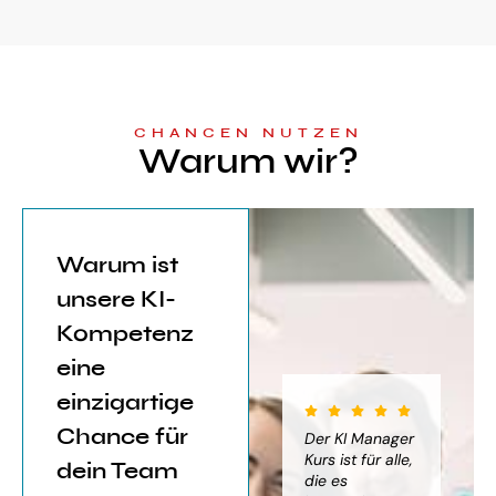
CHANCEN NUTZEN
Warum wir?
Warum ist
unsere KI-
Kompetenz
eine
einzigartige
Chance für
iter für
Der KI Manager
Der KI Manager
(..
Einsatz von
Lehrgang hat
Kurs ist für alle,
Be
dein Team
mich sehr
die es
das