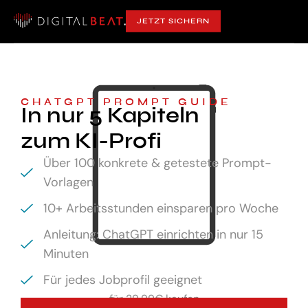
JETZT SICHERN
CHATGPT PROMPT GUIDE
In nur 5 Kapiteln
zum KI-Profi
Über 100 konkrete & getestete Prompt-
Vorlagen
10+ Arbeitsstunden einsparen pro Woche
Anleitung: ChatGPT einrichten in nur 15
Minuten
Für jedes Jobprofil geeignet
für
29,99€ kaufen