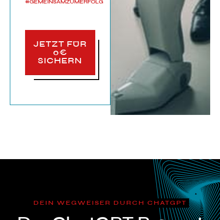
#GEMEINSAMZUMERFOLG
JETZT FÜR
0€
SICHERN
DEIN WEGWEISER DURCH CHATGPT