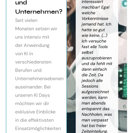
orragendes
und
weiter
interessiert
Kn
nar über
gebracht. Ein
machbar! Egal
we
Unternehmen?
toller Überblick
welche
gr
häftsmodelle
über alles, was
Vorkenntnisse
Wi
Seit vielen
Künstlicher
es bereits gibt,
jemand hat. Ich
mit
Monaten setzen wir
ligenz, sehr
mit kleinem
hatte so gut
ein
essionell
Ausblick.
wie keine. (...)
Ba
uns intensiv mit
ereitet,
Besonders toll:
Ich versuche
zu
der Anwendung
ressante
Auf alle Fragen
fast alle Tools
ko
fundierte
wurde
selbst
Th
von KI in
te,
eingegangen,
auszuprobieren
Kün
verschiedensten
nnen die
teilweise
und da fehlt mit
Int
cen von KI
wurden für
dann einfach
an
Berufen und
r
spezielle
die Zeit. Da
kön
Unternehmensebenen
cksichtigung
Probleme noch
jedoch alle
ge
Risiken von
Anleitungen
Sessions
Ske
auseinander. Bei
Trustpilot)
zum Download
aufgezeichnet
ne
unseren KI Days
bereitgestellt.
werden, kann
An
möchten wir dir
man abends
mu
Elisabeth
entspannt das
sei
P.
Monika
exklusive Einblicke
Nachholen, was
die
Vietz
in die effektivsten
man verpasst
ich
hat bei freier
En
Einsatzmöglichkeiten
Zeiteinteilung.
vol