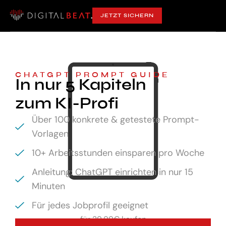
JETZT SICHERN
CHATGPT PROMPT GUIDE
In nur 5 Kapiteln
zum KI-Profi
Über 100 konkrete & getestete Prompt-
Vorlagen
10+ Arbeitsstunden einsparen pro Woche
Anleitung: ChatGPT einrichten in nur 15
Minuten
Für jedes Jobprofil geeignet
für
29,99€ kaufen