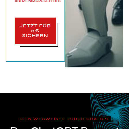
#GEMEINSAMZUMERFOLG
JETZT FÜR
0€
SICHERN
DEIN WEGWEISER DURCH CHATGPT