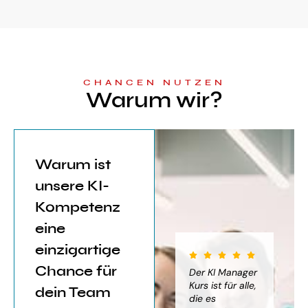
CHANCEN NUTZEN
Warum wir?
Warum ist
unsere KI-
Kompetenz
eine
einzigartige
Chance für
iter für
Der KI Manager
Der KI Manager
(..
Einsatz von
Lehrgang hat
Kurs ist für alle,
Be
dein Team
mich sehr
die es
das