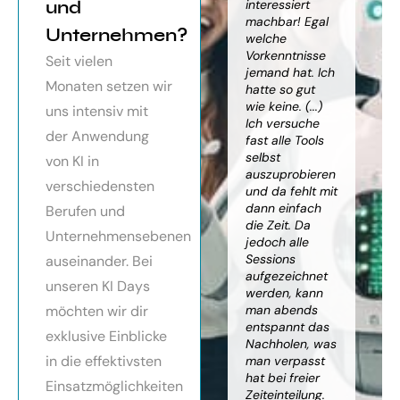
orragendes
und
weiter
interessiert
Kn
nar über
gebracht. Ein
machbar! Egal
we
Unternehmen?
toller Überblick
welche
gr
häftsmodelle
über alles, was
Vorkenntnisse
Wi
Seit vielen
Künstlicher
es bereits gibt,
jemand hat. Ich
mit
Monaten setzen wir
ligenz, sehr
mit kleinem
hatte so gut
ein
essionell
Ausblick.
wie keine. (...)
Ba
uns intensiv mit
ereitet,
Besonders toll:
Ich versuche
zu
der Anwendung
ressante
Auf alle Fragen
fast alle Tools
ko
fundierte
wurde
selbst
Th
von KI in
te,
eingegangen,
auszuprobieren
Kün
verschiedensten
nnen die
teilweise
und da fehlt mit
Int
cen von KI
wurden für
dann einfach
an
Berufen und
r
spezielle
die Zeit. Da
kön
Unternehmensebenen
cksichtigung
Probleme noch
jedoch alle
ge
Risiken von
Anleitungen
Sessions
Ske
auseinander. Bei
Trustpilot)
zum Download
aufgezeichnet
ne
unseren KI Days
bereitgestellt.
werden, kann
An
möchten wir dir
man abends
mu
Elisabeth
entspannt das
sei
P.
Monika
exklusive Einblicke
Nachholen, was
die
Vietz
in die effektivsten
man verpasst
ich
hat bei freier
En
Einsatzmöglichkeiten
Zeiteinteilung.
vol