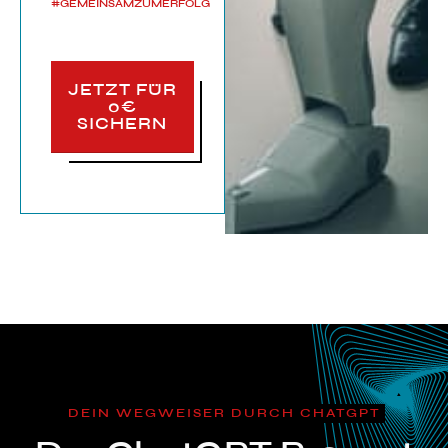
#GEMEINSAMZUMERFOLG
JETZT FÜR
0€
SICHERN
DEIN WEGWEISER DURCH CHATGPT