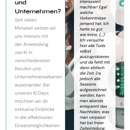
orragendes
und
weiter
interessiert
Kn
nar über
gebracht. Ein
machbar! Egal
we
Unternehmen?
toller Überblick
welche
gr
häftsmodelle
über alles, was
Vorkenntnisse
Wi
Seit vielen
Künstlicher
es bereits gibt,
jemand hat. Ich
mit
Monaten setzen wir
ligenz, sehr
mit kleinem
hatte so gut
ein
essionell
Ausblick.
wie keine. (...)
Ba
uns intensiv mit
ereitet,
Besonders toll:
Ich versuche
zu
der Anwendung
ressante
Auf alle Fragen
fast alle Tools
ko
fundierte
wurde
selbst
Th
von KI in
te,
eingegangen,
auszuprobieren
Kün
verschiedensten
nnen die
teilweise
und da fehlt mit
Int
cen von KI
wurden für
dann einfach
an
Berufen und
r
spezielle
die Zeit. Da
kön
Unternehmensebenen
cksichtigung
Probleme noch
jedoch alle
ge
Risiken von
Anleitungen
Sessions
Ske
auseinander. Bei
Trustpilot)
zum Download
aufgezeichnet
ne
unseren KI Days
bereitgestellt.
werden, kann
An
möchten wir dir
man abends
mu
Elisabeth
entspannt das
sei
P.
Monika
exklusive Einblicke
Nachholen, was
die
Vietz
in die effektivsten
man verpasst
ich
hat bei freier
En
Einsatzmöglichkeiten
Zeiteinteilung.
vol