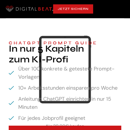
JETZT SICHERN
CHATGPT PROMPT GUIDE
In nur 5 Kapiteln
zum KI-Profi
Über 100 konkrete & getestete Prompt-
Vorlagen
10+ Arbeitsstunden einsparen pro Woche
Anleitung: ChatGPT einrichten in nur 15
Minuten
Für jedes Jobprofil geeignet
für
29,99€ kaufen