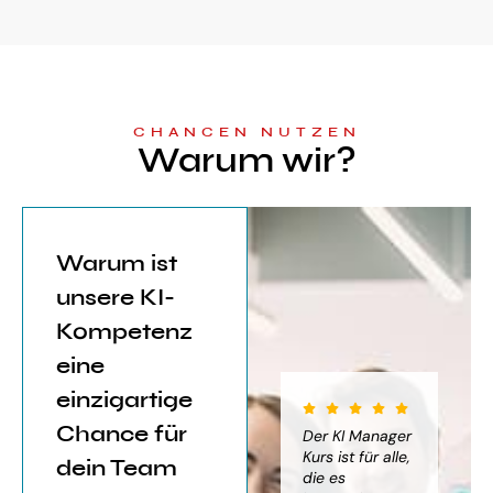
CHANCEN NUTZEN
Warum wir?
Warum ist
unsere KI-
Kompetenz
eine
einzigartige
Chance für
iter für
Der KI Manager
Der KI Manager
(..
Einsatz von
Lehrgang hat
Kurs ist für alle,
Be
dein Team
mich sehr
die es
das