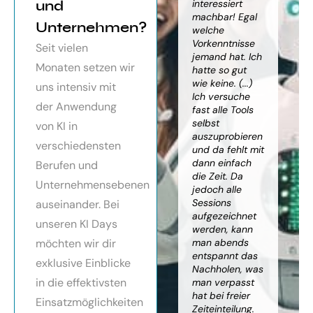
orragendes
und
weiter
interessiert
Kn
nar über
gebracht. Ein
machbar! Egal
we
Unternehmen?
toller Überblick
welche
gr
häftsmodelle
über alles, was
Vorkenntnisse
Wi
Seit vielen
Künstlicher
es bereits gibt,
jemand hat. Ich
mit
Monaten setzen wir
ligenz, sehr
mit kleinem
hatte so gut
ein
essionell
Ausblick.
wie keine. (...)
Ba
uns intensiv mit
ereitet,
Besonders toll:
Ich versuche
zu
der Anwendung
ressante
Auf alle Fragen
fast alle Tools
ko
fundierte
wurde
selbst
Th
von KI in
te,
eingegangen,
auszuprobieren
Kün
verschiedensten
nnen die
teilweise
und da fehlt mit
Int
cen von KI
wurden für
dann einfach
an
Berufen und
r
spezielle
die Zeit. Da
kön
Unternehmensebenen
cksichtigung
Probleme noch
jedoch alle
ge
Risiken von
Anleitungen
Sessions
Ske
auseinander. Bei
Trustpilot)
zum Download
aufgezeichnet
ne
unseren KI Days
bereitgestellt.
werden, kann
An
möchten wir dir
man abends
mu
Elisabeth
entspannt das
sei
P.
Monika
exklusive Einblicke
Nachholen, was
die
Vietz
in die effektivsten
man verpasst
ich
hat bei freier
En
Einsatzmöglichkeiten
Zeiteinteilung.
vol