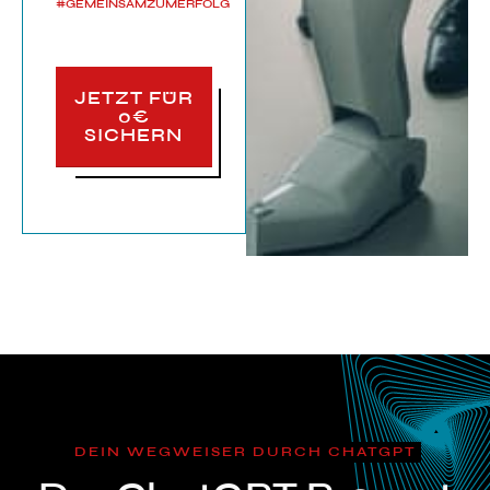
#GEMEINSAMZUMERFOLG
JETZT FÜR
0€
SICHERN
DEIN WEGWEISER DURCH CHATGPT