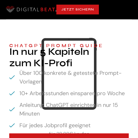
JETZT SICHERN
CHATGPT PROMPT GUIDE
In nur 5 Kapiteln
zum KI-Profi
Über 100 konkrete & getestete Prompt-
Vorlagen
10+ Arbeitsstunden einsparen pro Woche
Anleitung: ChatGPT einrichten in nur 15
Minuten
Für jedes Jobprofil geeignet
für
29,99€ kaufen