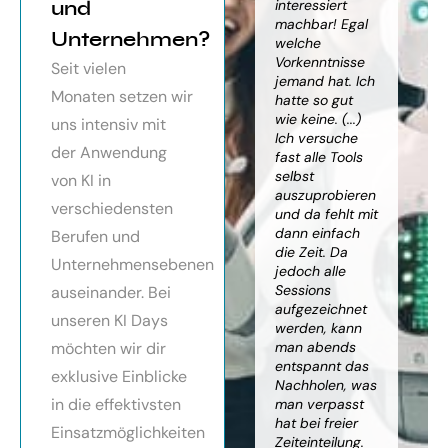
orragendes
und
weiter
interessiert
Kn
nar über
gebracht. Ein
machbar! Egal
we
Unternehmen?
toller Überblick
welche
gr
häftsmodelle
über alles, was
Vorkenntnisse
Wi
Seit vielen
Künstlicher
es bereits gibt,
jemand hat. Ich
mit
Monaten setzen wir
ligenz, sehr
mit kleinem
hatte so gut
ein
essionell
Ausblick.
wie keine. (...)
Ba
uns intensiv mit
ereitet,
Besonders toll:
Ich versuche
zu
der Anwendung
ressante
Auf alle Fragen
fast alle Tools
ko
fundierte
wurde
selbst
Th
von KI in
te,
eingegangen,
auszuprobieren
Kün
verschiedensten
nnen die
teilweise
und da fehlt mit
Int
cen von KI
wurden für
dann einfach
an
Berufen und
r
spezielle
die Zeit. Da
kön
Unternehmensebenen
cksichtigung
Probleme noch
jedoch alle
ge
Risiken von
Anleitungen
Sessions
Ske
auseinander. Bei
Trustpilot)
zum Download
aufgezeichnet
ne
unseren KI Days
bereitgestellt.
werden, kann
An
möchten wir dir
man abends
mu
Elisabeth
entspannt das
sei
P.
Monika
exklusive Einblicke
Nachholen, was
die
Vietz
in die effektivsten
man verpasst
ich
hat bei freier
En
Einsatzmöglichkeiten
Zeiteinteilung.
vol