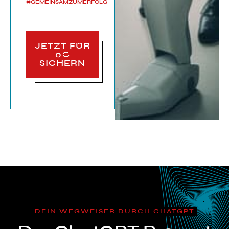
#GEMEINSAMZUMERFOLG
JETZT FÜR
0€
SICHERN
DEIN WEGWEISER DURCH CHATGPT