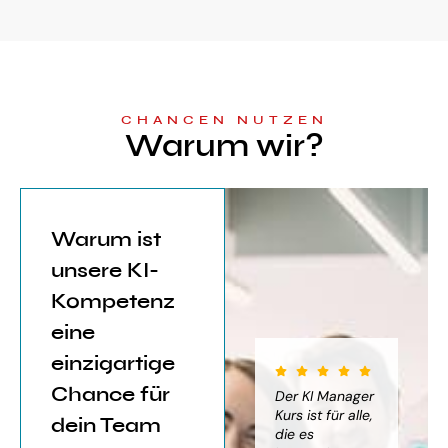
CHANCEN NUTZEN
Warum wir?
Warum ist
unsere KI-
Kompetenz
eine
einzigartige
Chance für
iter für
Der KI Manager
Der KI Manager
(..
Einsatz von
Lehrgang hat
Kurs ist für alle,
Be
dein Team
mich sehr
die es
das