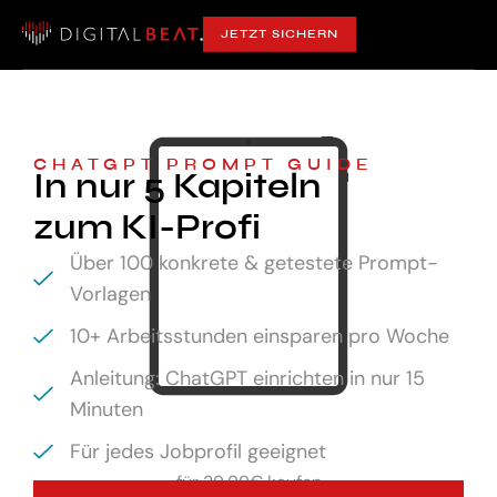
JETZT SICHERN
CHATGPT PROMPT GUIDE
In nur 5 Kapiteln
zum KI-Profi
Über 100 konkrete & getestete Prompt-
Vorlagen
10+ Arbeitsstunden einsparen pro Woche
Anleitung: ChatGPT einrichten in nur 15
Minuten
Für jedes Jobprofil geeignet
für
29,99€ kaufen