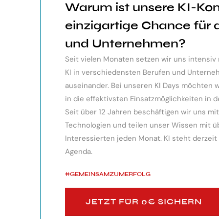
Warum ist unsere KI-Ko
ndes Webinar über die
Der KI Manager Lehrgang hat mich 
einzigartige Chance für
 sehr professionell
Überblick über alles, was es berei
und Unternehmen?
te, erkennen die
Besonders toll: Auf alle Fragen w
Seit vielen Monaten setzen wir uns intensi
siken von KI.
wurden für spezielle Probleme n
KI in verschiedensten Berufen und Unter
bereitgestellt.
auseinander. Bei unseren KI Days möchten wir
in die effektivsten Einsatzmöglichkeiten in d
Monika Vietz
Seit über 12 Jahren beschäftigen wir uns m
Technologien und teilen unser Wissen mit übe
Interessierten jeden Monat. KI steht derzeit
Agenda.
#GEMEINSAMZUMERFOLG
JETZT FÜR 0€ SICHERN