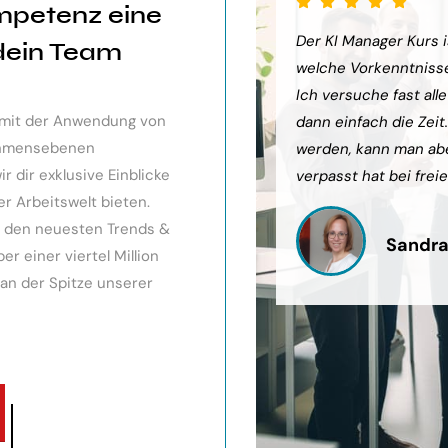
mpetenz eine
sehr weiter gebracht. Ein toller
Der KI Manager Kurs is
 dein Team
ts gibt, mit kleinem Ausblick.
welche Vorkenntnisse 
urde eingegangen, teilweise
Ich versuche fast all
v mit der Anwendung von
och Anleitungen zum Download
dann einfach die Zeit
nehmensebenen
werden, kann man ab
 dir exklusive Einblicke
verpasst hat bei freie
er Arbeitswelt bieten.
it den neuesten Trends &
Sandra
r einer viertel Million
 an der Spitze unserer