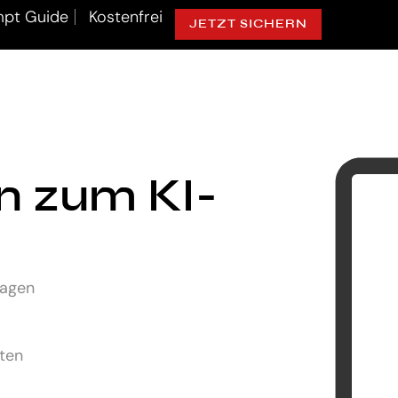
pt Guide
Kostenfrei
JETZT SICHERN
ln zum KI-
lagen
uten