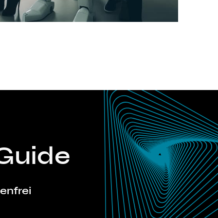
T
Guide
tenfrei