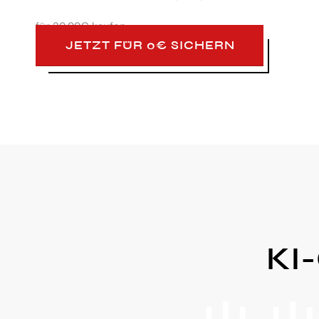
für
29,99€ kaufen
JETZT FÜR 0€ SICHERN
KI-