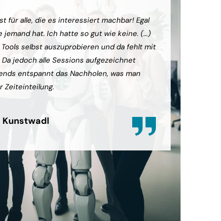
t für alle, die es interessiert machbar! Egal
(...) Die
jemand hat. Ich hatte so gut wie keine. (...)
das grund
e Tools selbst auszuprobieren und da fehlt mit
diesem ko
. Da jedoch alle Sessions aufgezeichnet
können. 
ends entspannt das Nachholen, was man
sein, abe
r Zeiteinteilung.
zufrieden
 Kunstwadl