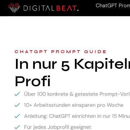
ChatGPT Prom
CHATGPT PROMPT GUIDE
In nur 5 Kapite
Profi
Über 100 konkrete & getestete Prompt-Vor
10+ Arbeitsstunden einsparen pro Woche
Anleitung: ChatGPT einrichten in nur 15 Min
Für jedes Jobprofil geeignet