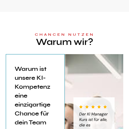
CHANCEN NUTZEN
Warum wir?
Warum ist
unsere KI-
Kompetenz
eine
einzigartige
Chance für
iter für
Der KI Manager
Der KI Manager
(..
Einsatz von
Lehrgang hat
Kurs ist für alle,
Be
dein Team
mich sehr
die es
das