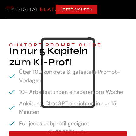
JETZT SICHERN
CHATGPT PROMPT GUIDE
In nur 5 Kapiteln
zum KI-Profi
Über 100 konkrete & getestete Prompt-
Vorlagen
10+ Arbeitsstunden einsparen pro Woche
Anleitung: ChatGPT einrichten in nur 15
Minuten
Für jedes Jobprofil geeignet
für
29,99€ kaufen