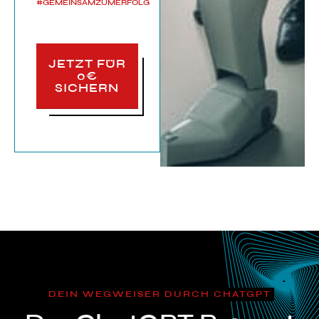
#GEMEINSAMZUMERFOLG
JETZT FÜR
0€
SICHERN
DEIN WEGWEISER DURCH CHATGPT