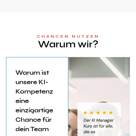
CHANCEN NUTZEN
Warum wir?
Warum ist
unsere KI-
Kompetenz
eine
einzigartige
Chance für
iter für
Der KI Manager
Der KI Manager
(..
Einsatz von
Lehrgang hat
Kurs ist für alle,
Be
dein Team
mich sehr
die es
das