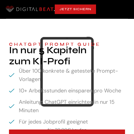
JETZT SICHERN
CHATGPT PROMPT GUIDE
In nur 5 Kapiteln
zum KI-Profi
Über 100 konkrete & getestete Prompt-
Vorlagen
10+ Arbeitsstunden einsparen pro Woche
Anleitung: ChatGPT einrichten in nur 15
Minuten
Für jedes Jobprofil geeignet
für
29,99€ kaufen