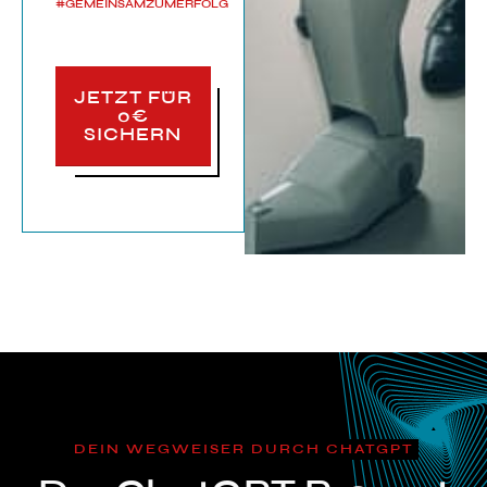
#GEMEINSAMZUMERFOLG
JETZT FÜR
0€
SICHERN
DEIN WEGWEISER DURCH CHATGPT