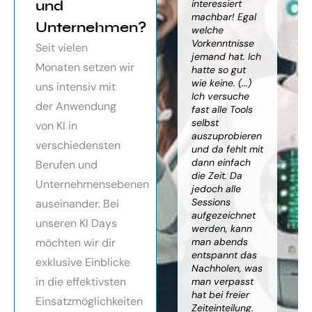
orragendes
und
weiter
interessiert
Kn
nar über
gebracht. Ein
machbar! Egal
we
Unternehmen?
toller Überblick
welche
gr
häftsmodelle
über alles, was
Vorkenntnisse
Wi
Seit vielen
Künstlicher
es bereits gibt,
jemand hat. Ich
mit
Monaten setzen wir
ligenz, sehr
mit kleinem
hatte so gut
ein
essionell
Ausblick.
wie keine. (...)
Ba
uns intensiv mit
ereitet,
Besonders toll:
Ich versuche
zu
der Anwendung
ressante
Auf alle Fragen
fast alle Tools
ko
fundierte
wurde
selbst
Th
von KI in
te,
eingegangen,
auszuprobieren
Kün
verschiedensten
nnen die
teilweise
und da fehlt mit
Int
cen von KI
wurden für
dann einfach
an
Berufen und
r
spezielle
die Zeit. Da
kön
Unternehmensebenen
cksichtigung
Probleme noch
jedoch alle
ge
Risiken von
Anleitungen
Sessions
Ske
auseinander. Bei
Trustpilot)
zum Download
aufgezeichnet
ne
unseren KI Days
bereitgestellt.
werden, kann
An
möchten wir dir
man abends
mu
Elisabeth
entspannt das
sei
P.
Monika
exklusive Einblicke
Nachholen, was
die
Vietz
in die effektivsten
man verpasst
ich
hat bei freier
En
Einsatzmöglichkeiten
Zeiteinteilung.
vol