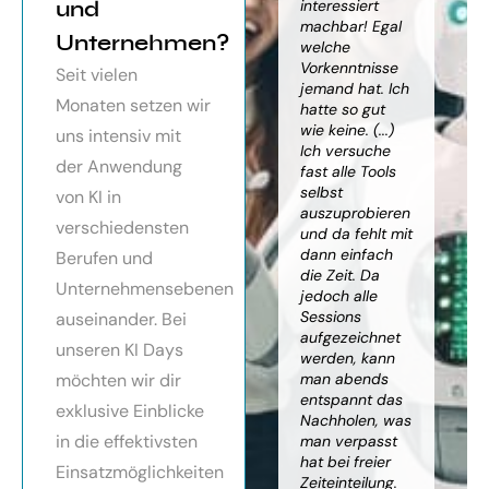
orragendes
und
weiter
interessiert
Kn
nar über
gebracht. Ein
machbar! Egal
we
Unternehmen?
toller Überblick
welche
gr
häftsmodelle
über alles, was
Vorkenntnisse
Wi
Seit vielen
Künstlicher
es bereits gibt,
jemand hat. Ich
mit
Monaten setzen wir
ligenz, sehr
mit kleinem
hatte so gut
ein
essionell
Ausblick.
wie keine. (...)
Ba
uns intensiv mit
ereitet,
Besonders toll:
Ich versuche
zu
der Anwendung
ressante
Auf alle Fragen
fast alle Tools
ko
fundierte
wurde
selbst
Th
von KI in
te,
eingegangen,
auszuprobieren
Kün
verschiedensten
nnen die
teilweise
und da fehlt mit
Int
cen von KI
wurden für
dann einfach
an
Berufen und
r
spezielle
die Zeit. Da
kön
Unternehmensebenen
cksichtigung
Probleme noch
jedoch alle
ge
Risiken von
Anleitungen
Sessions
Ske
auseinander. Bei
Trustpilot)
zum Download
aufgezeichnet
ne
unseren KI Days
bereitgestellt.
werden, kann
An
möchten wir dir
man abends
mu
Elisabeth
entspannt das
sei
P.
Monika
exklusive Einblicke
Nachholen, was
die
Vietz
in die effektivsten
man verpasst
ich
hat bei freier
En
Einsatzmöglichkeiten
Zeiteinteilung.
vol