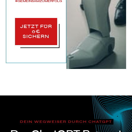
#GEMEINSAMZUMERFOLG
JETZT FÜR
0€
SICHERN
DEIN WEGWEISER DURCH CHATGPT