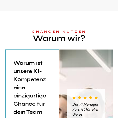
CHANCEN NUTZEN
Warum wir?
Warum ist
unsere KI-
Kompetenz
eine
einzigartige
Chance für
iter für
Der KI Manager
Der KI Manager
(..
Einsatz von
Lehrgang hat
Kurs ist für alle,
Be
dein Team
mich sehr
die es
das