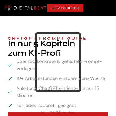
JETZT SICHERN
CHATGPT PROMPT GUIDE
In nur 5 Kapiteln
zum KI-Profi
Über 100 konkrete & getestete Prompt-
Vorlagen
10+ Arbeitsstunden einsparen pro Woche
Anleitung: ChatGPT einrichten in nur 15
Minuten
Für jedes Jobprofil geeignet
für
29,99€ kaufen