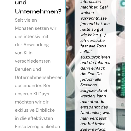
orragendes
und
weiter
interessiert
Kn
nar über
gebracht. Ein
machbar! Egal
we
Unternehmen?
toller Überblick
welche
gr
häftsmodelle
über alles, was
Vorkenntnisse
Wi
Seit vielen
Künstlicher
es bereits gibt,
jemand hat. Ich
mit
Monaten setzen wir
ligenz, sehr
mit kleinem
hatte so gut
ein
essionell
Ausblick.
wie keine. (...)
Ba
uns intensiv mit
ereitet,
Besonders toll:
Ich versuche
zu
der Anwendung
ressante
Auf alle Fragen
fast alle Tools
ko
fundierte
wurde
selbst
Th
von KI in
te,
eingegangen,
auszuprobieren
Kün
verschiedensten
nnen die
teilweise
und da fehlt mit
Int
cen von KI
wurden für
dann einfach
an
Berufen und
r
spezielle
die Zeit. Da
kön
Unternehmensebenen
cksichtigung
Probleme noch
jedoch alle
ge
Risiken von
Anleitungen
Sessions
Ske
auseinander. Bei
Trustpilot)
zum Download
aufgezeichnet
ne
unseren KI Days
bereitgestellt.
werden, kann
An
möchten wir dir
man abends
mu
Elisabeth
entspannt das
sei
P.
Monika
exklusive Einblicke
Nachholen, was
die
Vietz
in die effektivsten
man verpasst
ich
hat bei freier
En
Einsatzmöglichkeiten
Zeiteinteilung.
vol