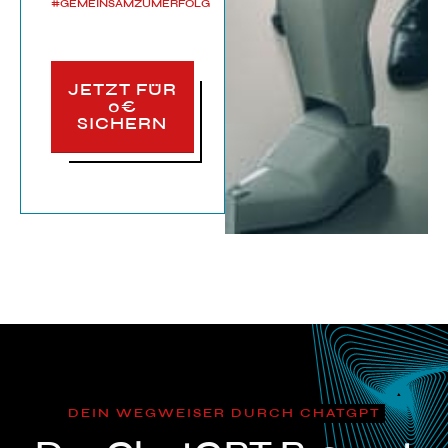
#GEMEINSAMZUMERFOLG
JETZT FÜR
0€
SICHERN
DEIN WEGWEISER DURCH CHATGPT