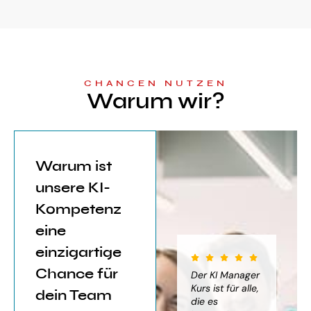
CHANCEN NUTZEN
Warum wir?
Warum ist
unsere KI-
Kompetenz
eine
einzigartige
Chance für
iter für
Der KI Manager
Der KI Manager
(..
Einsatz von
Lehrgang hat
Kurs ist für alle,
Be
dein Team
mich sehr
die es
das