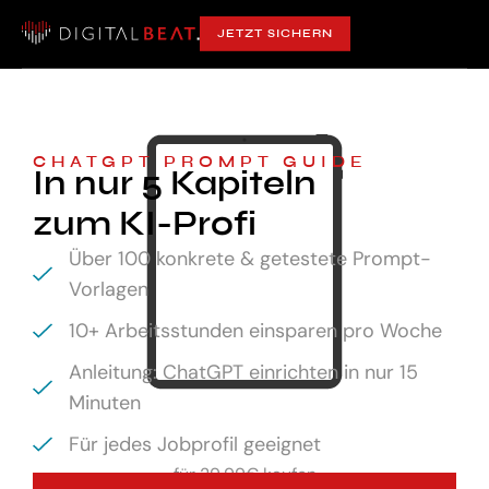
JETZT SICHERN
CHATGPT PROMPT GUIDE
In nur 5 Kapiteln
zum KI-Profi
Über 100 konkrete & getestete Prompt-
Vorlagen
10+ Arbeitsstunden einsparen pro Woche
Anleitung: ChatGPT einrichten in nur 15
Minuten
Für jedes Jobprofil geeignet
für
29,99€ kaufen