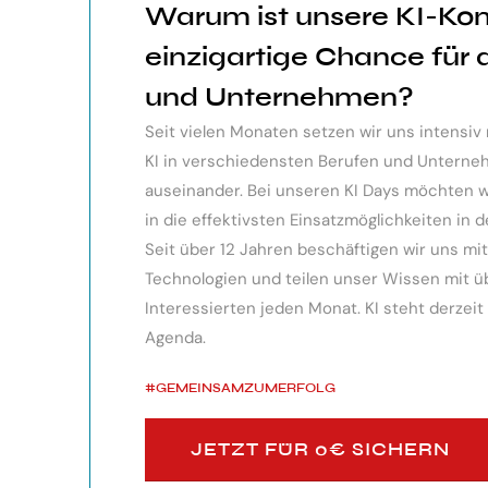
Warum ist unsere KI-Ko
ndes Webinar über die
Der KI Manager Lehrgang hat mich 
einzigartige Chance für
 sehr professionell
Überblick über alles, was es berei
und Unternehmen?
te, erkennen die
Besonders toll: Auf alle Fragen w
Seit vielen Monaten setzen wir uns intensi
siken von KI.
wurden für spezielle Probleme n
KI in verschiedensten Berufen und Unter
bereitgestellt.
auseinander. Bei unseren KI Days möchten wir
in die effektivsten Einsatzmöglichkeiten in d
Monika Vietz
Seit über 12 Jahren beschäftigen wir uns m
Technologien und teilen unser Wissen mit übe
Interessierten jeden Monat. KI steht derzeit
Agenda.
#GEMEINSAMZUMERFOLG
JETZT FÜR 0€ SICHERN