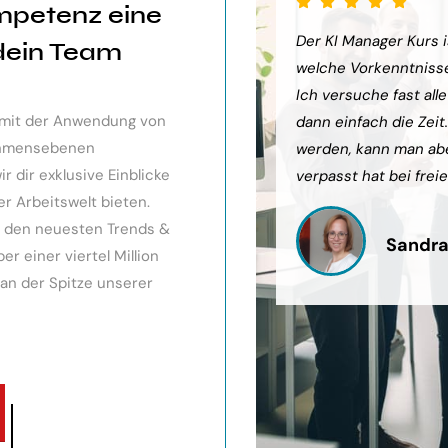
mpetenz eine
sehr weiter gebracht. Ein toller
Der KI Manager Kurs is
 dein Team
ts gibt, mit kleinem Ausblick.
welche Vorkenntnisse 
urde eingegangen, teilweise
Ich versuche fast all
v mit der Anwendung von
och Anleitungen zum Download
dann einfach die Zeit
nehmensebenen
werden, kann man ab
 dir exklusive Einblicke
verpasst hat bei freie
er Arbeitswelt bieten.
it den neuesten Trends &
Sandra
r einer viertel Million
 an der Spitze unserer