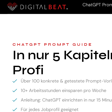
ChatGPT Prom
CHATGPT PROMPT GUIDE
In nur 5 Kapite
Profi
Über 100 konkrete & getestete Prompt-Vor
10+ Arbeitsstunden einsparen pro Woche
Anleitung: ChatGPT einrichten in nur 15 Min
Für jedes Jobprofil geeignet