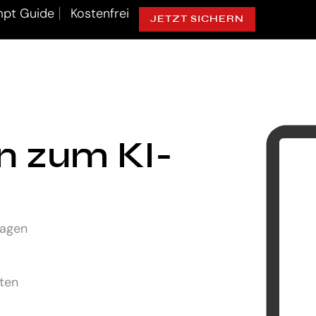
pt Guide
Kostenfrei
JETZT SICHERN
ln zum KI-
lagen
uten