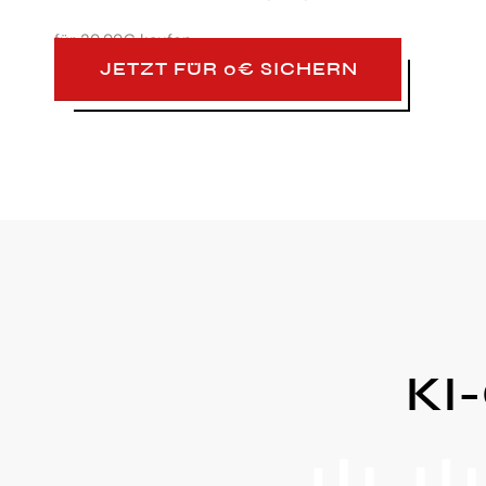
für
29,99€ kaufen
JETZT FÜR 0€ SICHERN
KI-