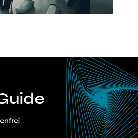
T
Guide
tenfrei