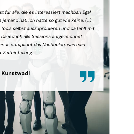
t für alle, die es interessiert machbar! Egal
(...) Die
jemand hat. Ich hatte so gut wie keine. (...)
das grund
e Tools selbst auszuprobieren und da fehlt mit
diesem ko
. Da jedoch alle Sessions aufgezeichnet
können. 
ends entspannt das Nachholen, was man
sein, abe
r Zeiteinteilung.
zufrieden
 Kunstwadl