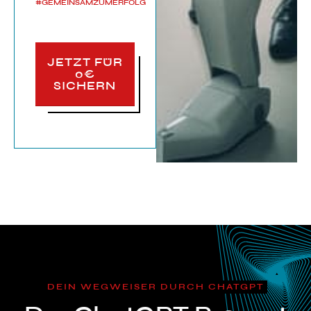
#GEMEINSAMZUMERFOLG
JETZT FÜR
0€
SICHERN
DEIN WEGWEISER DURCH CHATGPT