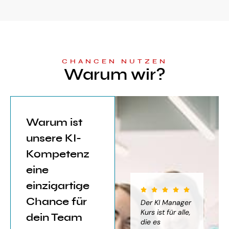
CHANCEN NUTZEN
Warum wir?
Warum ist
unsere KI-
Kompetenz
eine
einzigartige
Chance für
iter für
Der KI Manager
Der KI Manager
(..
Einsatz von
Lehrgang hat
Kurs ist für alle,
Be
dein Team
mich sehr
die es
das