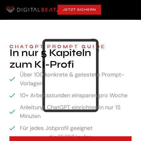
JETZT SICHERN
CHATGPT PROMPT GUIDE
In nur 5 Kapiteln
zum KI-Profi
Über 100 konkrete & getestete Prompt-
Vorlagen
10+ Arbeitsstunden einsparen pro Woche
Anleitung: ChatGPT einrichten in nur 15
Minuten
Für jedes Jobprofil geeignet
für
29,99€ kaufen