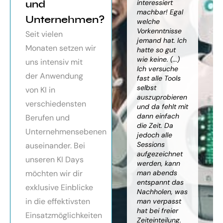
orragendes
und
weiter
interessiert
Kn
nar über
gebracht. Ein
machbar! Egal
we
Unternehmen?
toller Überblick
welche
gr
häftsmodelle
über alles, was
Vorkenntnisse
Wi
Seit vielen
Künstlicher
es bereits gibt,
jemand hat. Ich
mit
Monaten setzen wir
ligenz, sehr
mit kleinem
hatte so gut
ein
essionell
Ausblick.
wie keine. (...)
Ba
uns intensiv mit
ereitet,
Besonders toll:
Ich versuche
zu
der Anwendung
ressante
Auf alle Fragen
fast alle Tools
ko
fundierte
wurde
selbst
Th
von KI in
te,
eingegangen,
auszuprobieren
Kün
verschiedensten
nnen die
teilweise
und da fehlt mit
Int
cen von KI
wurden für
dann einfach
an
Berufen und
r
spezielle
die Zeit. Da
kön
Unternehmensebenen
cksichtigung
Probleme noch
jedoch alle
ge
Risiken von
Anleitungen
Sessions
Ske
auseinander. Bei
Trustpilot)
zum Download
aufgezeichnet
ne
unseren KI Days
bereitgestellt.
werden, kann
An
möchten wir dir
man abends
mu
Elisabeth
entspannt das
sei
P.
Monika
exklusive Einblicke
Nachholen, was
die
Vietz
in die effektivsten
man verpasst
ich
hat bei freier
En
Einsatzmöglichkeiten
Zeiteinteilung.
vol