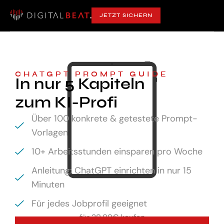
JETZT SICHERN
CHATGPT PROMPT GUIDE
In nur 5 Kapiteln
zum KI-Profi
Über 100 konkrete & getestete Prompt-
Vorlagen
10+ Arbeitsstunden einsparen pro Woche
Anleitung: ChatGPT einrichten in nur 15
Minuten
Für jedes Jobprofil geeignet
für
29,99€ kaufen