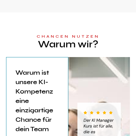
CHANCEN NUTZEN
Warum wir?
Warum ist
unsere KI-
Kompetenz
eine
einzigartige
Chance für
iter für
Der KI Manager
Der KI Manager
(..
Einsatz von
Lehrgang hat
Kurs ist für alle,
Be
dein Team
mich sehr
die es
das