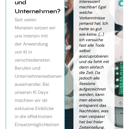
orragendes
und
weiter
interessiert
Kn
nar über
gebracht. Ein
machbar! Egal
we
Unternehmen?
toller Überblick
welche
gr
häftsmodelle
über alles, was
Vorkenntnisse
Wi
Seit vielen
Künstlicher
es bereits gibt,
jemand hat. Ich
mit
Monaten setzen wir
ligenz, sehr
mit kleinem
hatte so gut
ein
essionell
Ausblick.
wie keine. (...)
Ba
uns intensiv mit
ereitet,
Besonders toll:
Ich versuche
zu
der Anwendung
ressante
Auf alle Fragen
fast alle Tools
ko
fundierte
wurde
selbst
Th
von KI in
te,
eingegangen,
auszuprobieren
Kün
verschiedensten
nnen die
teilweise
und da fehlt mit
Int
cen von KI
wurden für
dann einfach
an
Berufen und
r
spezielle
die Zeit. Da
kön
Unternehmensebenen
cksichtigung
Probleme noch
jedoch alle
ge
Risiken von
Anleitungen
Sessions
Ske
auseinander. Bei
Trustpilot)
zum Download
aufgezeichnet
ne
unseren KI Days
bereitgestellt.
werden, kann
An
möchten wir dir
man abends
mu
Elisabeth
entspannt das
sei
P.
Monika
exklusive Einblicke
Nachholen, was
die
Vietz
in die effektivsten
man verpasst
ich
hat bei freier
En
Einsatzmöglichkeiten
Zeiteinteilung.
vol