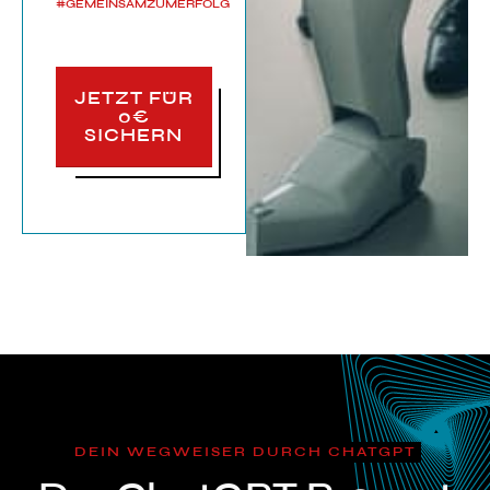
#GEMEINSAMZUMERFOLG
JETZT FÜR
0€
SICHERN
DEIN WEGWEISER DURCH CHATGPT