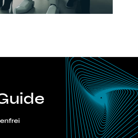
T
Guide
tenfrei