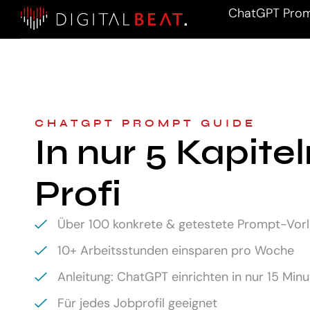
ChatGPT Prom
CHATGPT PROMPT GUIDE
In nur 5 Kapite
Profi
Über 100 konkrete & getestete Prompt-Vor
10+ Arbeitsstunden einsparen pro Woche
Anleitung: ChatGPT einrichten in nur 15 Min
Für jedes Jobprofil geeignet