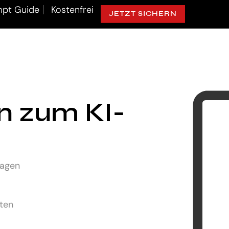
pt Guide
Kostenfrei
JETZT SICHERN
ln zum KI-
lagen
uten