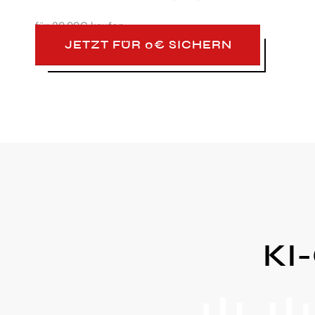
für
29,99€ kaufen
JETZT FÜR 0€ SICHERN
KI-