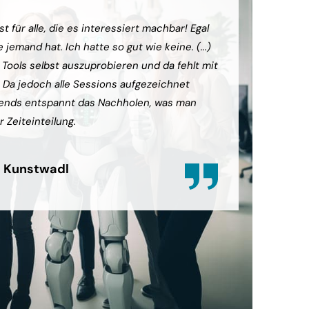
t für alle, die es interessiert machbar! Egal
(...) Die
jemand hat. Ich hatte so gut wie keine. (...)
das grund
e Tools selbst auszuprobieren und da fehlt mit
diesem ko
. Da jedoch alle Sessions aufgezeichnet
können. 
ends entspannt das Nachholen, was man
sein, abe
r Zeiteinteilung.
zufrieden
 Kunstwadl