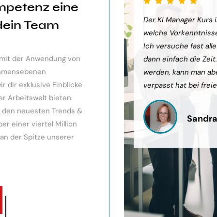
mpetenz eine
sehr weiter gebracht. Ein toller
Der KI Manager Kurs is
 dein Team
ts gibt, mit kleinem Ausblick.
welche Vorkenntnisse 
urde eingegangen, teilweise
Ich versuche fast all
v mit der Anwendung von
och Anleitungen zum Download
dann einfach die Zeit
nehmensebenen
werden, kann man ab
 dir exklusive Einblicke
verpasst hat bei freie
er Arbeitswelt bieten.
it den neuesten Trends &
Sandra
r einer viertel Million
 an der Spitze unserer