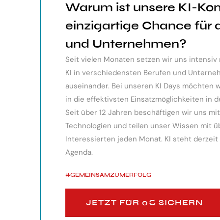
Warum ist unsere KI-Ko
ndes Webinar über die
Der KI Manager Lehrgang hat mich 
einzigartige Chance für
 sehr professionell
Überblick über alles, was es berei
und Unternehmen?
te, erkennen die
Besonders toll: Auf alle Fragen w
Seit vielen Monaten setzen wir uns intensi
siken von KI.
wurden für spezielle Probleme n
KI in verschiedensten Berufen und Unter
bereitgestellt.
auseinander. Bei unseren KI Days möchten wir
in die effektivsten Einsatzmöglichkeiten in d
Monika Vietz
Seit über 12 Jahren beschäftigen wir uns m
Technologien und teilen unser Wissen mit übe
Interessierten jeden Monat. KI steht derzeit
Agenda.
#GEMEINSAMZUMERFOLG
JETZT FÜR 0€ SICHERN