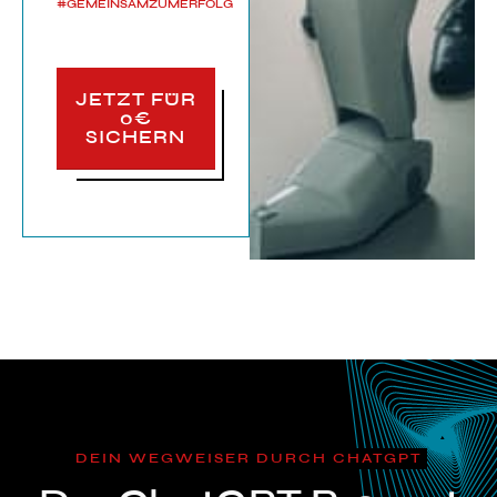
#GEMEINSAMZUMERFOLG
JETZT FÜR
0€
SICHERN
DEIN WEGWEISER DURCH CHATGPT