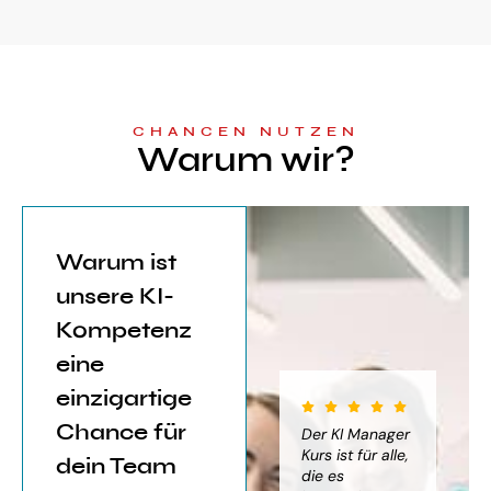
CHANCEN NUTZEN
Warum wir?
Warum ist
unsere KI-
Kompetenz
eine
einzigartige
Chance für
iter für
Der KI Manager
Der KI Manager
(..
Einsatz von
Lehrgang hat
Kurs ist für alle,
Be
dein Team
mich sehr
die es
das