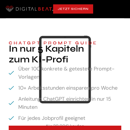
JETZT SICHERN
CHATGPT PROMPT GUIDE
In nur 5 Kapiteln
zum KI-Profi
Über 100 konkrete & getestete Prompt-
Vorlagen
10+ Arbeitsstunden einsparen pro Woche
Anleitung: ChatGPT einrichten in nur 15
Minuten
Für jedes Jobprofil geeignet
für
29,99€ kaufen