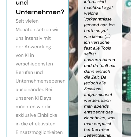
orragendes
und
weiter
interessiert
Kn
nar über
gebracht. Ein
machbar! Egal
we
Unternehmen?
toller Überblick
welche
gr
häftsmodelle
über alles, was
Vorkenntnisse
Wi
Seit vielen
Künstlicher
es bereits gibt,
jemand hat. Ich
mit
Monaten setzen wir
ligenz, sehr
mit kleinem
hatte so gut
ein
essionell
Ausblick.
wie keine. (...)
Ba
uns intensiv mit
ereitet,
Besonders toll:
Ich versuche
zu
der Anwendung
ressante
Auf alle Fragen
fast alle Tools
ko
fundierte
wurde
selbst
Th
von KI in
te,
eingegangen,
auszuprobieren
Kün
verschiedensten
nnen die
teilweise
und da fehlt mit
Int
cen von KI
wurden für
dann einfach
an
Berufen und
r
spezielle
die Zeit. Da
kön
Unternehmensebenen
cksichtigung
Probleme noch
jedoch alle
ge
Risiken von
Anleitungen
Sessions
Ske
auseinander. Bei
Trustpilot)
zum Download
aufgezeichnet
ne
unseren KI Days
bereitgestellt.
werden, kann
An
möchten wir dir
man abends
mu
Elisabeth
entspannt das
sei
P.
Monika
exklusive Einblicke
Nachholen, was
die
Vietz
in die effektivsten
man verpasst
ich
hat bei freier
En
Einsatzmöglichkeiten
Zeiteinteilung.
vol