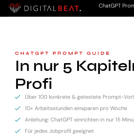
ChatGPT Prom
CHATGPT PROMPT GUIDE
In nur 5 Kapite
Profi
Über 100 konkrete & getestete Prompt-Vor
10+ Arbeitsstunden einsparen pro Woche
Anleitung: ChatGPT einrichten in nur 15 Min
Für jedes Jobprofil geeignet