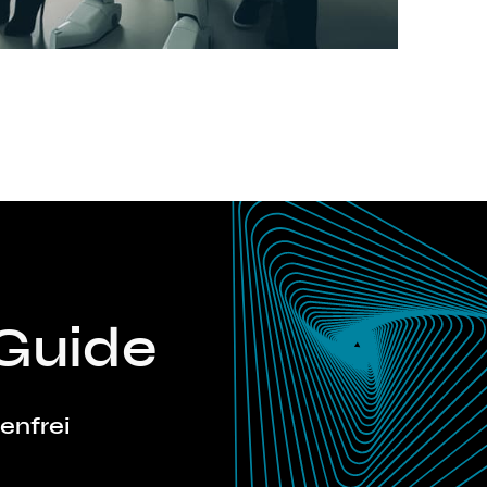
T
Guide
tenfrei