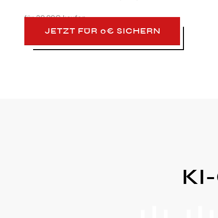
für
29,99€ kaufen
JETZT FÜR 0€ SICHERN
KI-