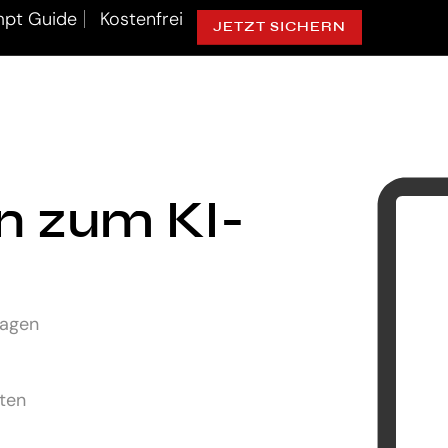
pt Guide
Kostenfrei
JETZT SICHERN
ln zum KI-
lagen
uten