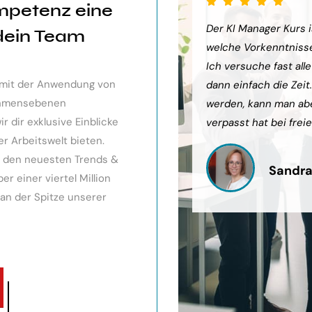
mpetenz eine
sehr weiter gebracht. Ein toller
Der KI Manager Kurs is
 dein Team
ts gibt, mit kleinem Ausblick.
welche Vorkenntnisse 
urde eingegangen, teilweise
Ich versuche fast all
v mit der Anwendung von
och Anleitungen zum Download
dann einfach die Zeit
nehmensebenen
werden, kann man ab
 dir exklusive Einblicke
verpasst hat bei freie
er Arbeitswelt bieten.
it den neuesten Trends &
Sandra
r einer viertel Million
 an der Spitze unserer