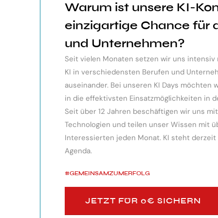
Warum ist unsere KI-Ko
ndes Webinar über die
Der KI Manager Lehrgang hat mich 
einzigartige Chance für
 sehr professionell
Überblick über alles, was es berei
und Unternehmen?
te, erkennen die
Besonders toll: Auf alle Fragen w
Seit vielen Monaten setzen wir uns intensi
siken von KI.
wurden für spezielle Probleme n
KI in verschiedensten Berufen und Unter
bereitgestellt.
auseinander. Bei unseren KI Days möchten wir
in die effektivsten Einsatzmöglichkeiten in d
Monika Vietz
Seit über 12 Jahren beschäftigen wir uns m
Technologien und teilen unser Wissen mit übe
Interessierten jeden Monat. KI steht derzeit
Agenda.
#GEMEINSAMZUMERFOLG
JETZT FÜR 0€ SICHERN