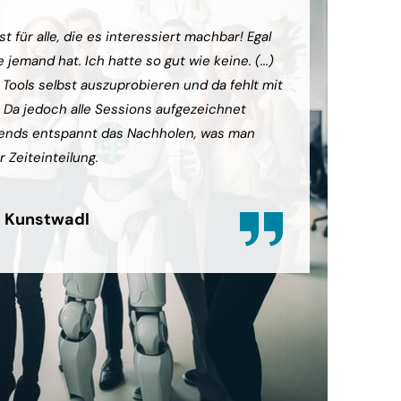
t für alle, die es interessiert machbar! Egal
(...) Die
jemand hat. Ich hatte so gut wie keine. (...)
das grund
e Tools selbst auszuprobieren und da fehlt mit
diesem ko
. Da jedoch alle Sessions aufgezeichnet
können. 
ends entspannt das Nachholen, was man
sein, abe
r Zeiteinteilung.
zufrieden
 Kunstwadl