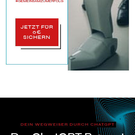
#GEMEINSAMZUMERFOLG
JETZT FÜR
0€
SICHERN
DEIN WEGWEISER DURCH CHATGPT