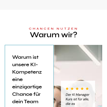
CHANCEN NUTZEN
Warum wir?
Warum ist
unsere KI-
Kompetenz
eine
einzigartige
Chance für
iter für
Der KI Manager
Der KI Manager
(..
Einsatz von
Lehrgang hat
Kurs ist für alle,
Be
dein Team
mich sehr
die es
das