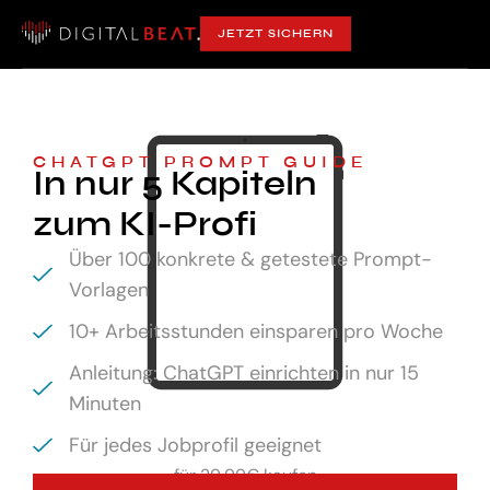
JETZT SICHERN
CHATGPT PROMPT GUIDE
In nur 5 Kapiteln
zum KI-Profi
Über 100 konkrete & getestete Prompt-
Vorlagen
10+ Arbeitsstunden einsparen pro Woche
Anleitung: ChatGPT einrichten in nur 15
Minuten
Für jedes Jobprofil geeignet
für
29,99€ kaufen