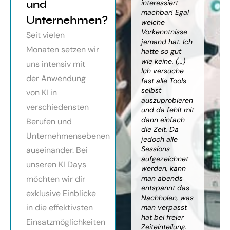
orragendes
und
weiter
interessiert
Kn
nar über
gebracht. Ein
machbar! Egal
we
Unternehmen?
toller Überblick
welche
gr
häftsmodelle
über alles, was
Vorkenntnisse
Wi
Seit vielen
Künstlicher
es bereits gibt,
jemand hat. Ich
mit
Monaten setzen wir
ligenz, sehr
mit kleinem
hatte so gut
ein
essionell
Ausblick.
wie keine. (...)
Ba
uns intensiv mit
ereitet,
Besonders toll:
Ich versuche
zu
der Anwendung
ressante
Auf alle Fragen
fast alle Tools
ko
fundierte
wurde
selbst
Th
von KI in
te,
eingegangen,
auszuprobieren
Kün
verschiedensten
nnen die
teilweise
und da fehlt mit
Int
cen von KI
wurden für
dann einfach
an
Berufen und
r
spezielle
die Zeit. Da
kön
Unternehmensebenen
cksichtigung
Probleme noch
jedoch alle
ge
Risiken von
Anleitungen
Sessions
Ske
auseinander. Bei
Trustpilot)
zum Download
aufgezeichnet
ne
unseren KI Days
bereitgestellt.
werden, kann
An
möchten wir dir
man abends
mu
Elisabeth
entspannt das
sei
P.
Monika
exklusive Einblicke
Nachholen, was
die
Vietz
in die effektivsten
man verpasst
ich
hat bei freier
En
Einsatzmöglichkeiten
Zeiteinteilung.
vol