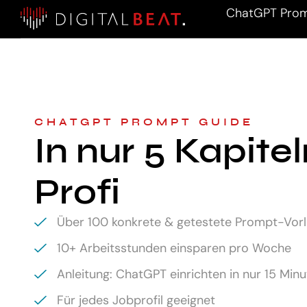
ChatGPT Prom
CHATGPT PROMPT GUIDE
In nur 5 Kapite
Profi
Über 100 konkrete & getestete Prompt-Vor
10+ Arbeitsstunden einsparen pro Woche
Anleitung: ChatGPT einrichten in nur 15 Min
Für jedes Jobprofil geeignet