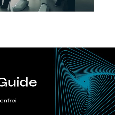
T
Guide
tenfrei