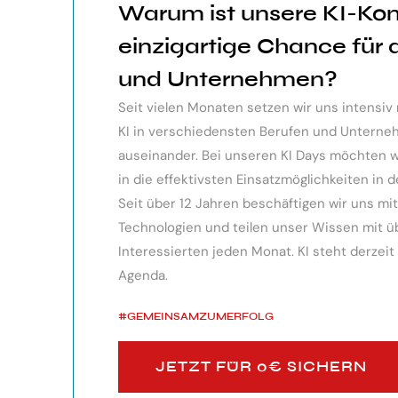
Warum ist unsere KI-Ko
ndes Webinar über die
Der KI Manager Lehrgang hat mich 
einzigartige Chance für
 sehr professionell
Überblick über alles, was es berei
und Unternehmen?
te, erkennen die
Besonders toll: Auf alle Fragen w
Seit vielen Monaten setzen wir uns intensi
siken von KI.
wurden für spezielle Probleme n
KI in verschiedensten Berufen und Unter
bereitgestellt.
auseinander. Bei unseren KI Days möchten wir
in die effektivsten Einsatzmöglichkeiten in d
Monika Vietz
Seit über 12 Jahren beschäftigen wir uns m
Technologien und teilen unser Wissen mit übe
Interessierten jeden Monat. KI steht derzeit
Agenda.
#GEMEINSAMZUMERFOLG
JETZT FÜR 0€ SICHERN