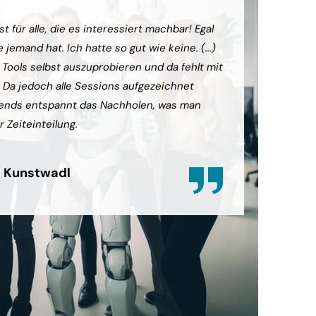
t für alle, die es interessiert machbar! Egal
(...) Die
jemand hat. Ich hatte so gut wie keine. (...)
das grund
e Tools selbst auszuprobieren und da fehlt mit
diesem ko
. Da jedoch alle Sessions aufgezeichnet
können. 
ends entspannt das Nachholen, was man
sein, abe
r Zeiteinteilung.
zufrieden
 Kunstwadl