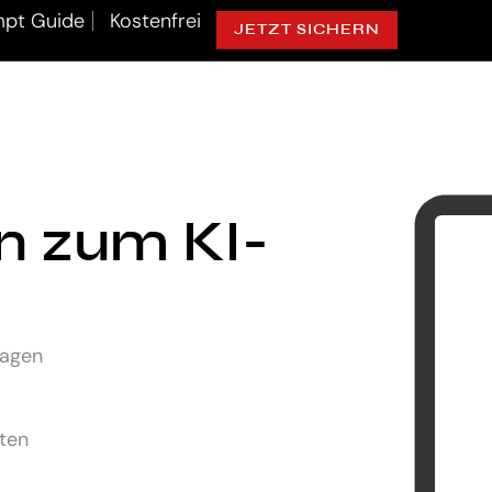
pt Guide
Kostenfrei
JETZT SICHERN
ln zum KI-
lagen
uten