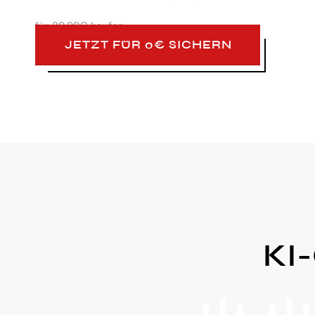
für
29,99€ kaufen
JETZT FÜR 0€ SICHERN
KI-