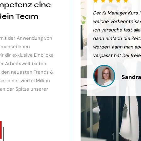
mpetenz eine
sehr weiter gebracht. Ein toller
Der KI Manager Kurs is
 dein Team
ts gibt, mit kleinem Ausblick.
welche Vorkenntnisse 
urde eingegangen, teilweise
Ich versuche fast all
v mit der Anwendung von
och Anleitungen zum Download
dann einfach die Zeit
nehmensebenen
werden, kann man ab
 dir exklusive Einblicke
verpasst hat bei freie
er Arbeitswelt bieten.
it den neuesten Trends &
Sandra
r einer viertel Million
 an der Spitze unserer