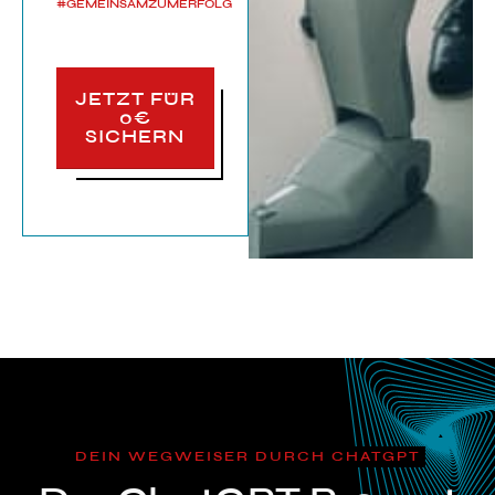
#GEMEINSAMZUMERFOLG
JETZT FÜR
0€
SICHERN
DEIN WEGWEISER DURCH CHATGPT