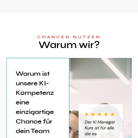
CHANCEN NUTZEN
Warum wir?
Warum ist
unsere KI-
Kompetenz
eine
einzigartige
Chance für
iter für
Der KI Manager
Der KI Manager
(..
Einsatz von
Lehrgang hat
Kurs ist für alle,
Be
dein Team
mich sehr
die es
das