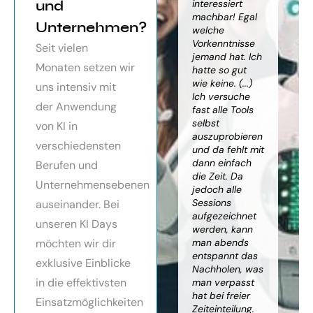
orragendes
und
weiter
interessiert
Kn
nar über
gebracht. Ein
machbar! Egal
we
Unternehmen?
toller Überblick
welche
gr
häftsmodelle
über alles, was
Vorkenntnisse
Wi
Seit vielen
Künstlicher
es bereits gibt,
jemand hat. Ich
mit
Monaten setzen wir
ligenz, sehr
mit kleinem
hatte so gut
ein
essionell
Ausblick.
wie keine. (...)
Ba
uns intensiv mit
ereitet,
Besonders toll:
Ich versuche
zu
der Anwendung
ressante
Auf alle Fragen
fast alle Tools
ko
fundierte
wurde
selbst
Th
von KI in
te,
eingegangen,
auszuprobieren
Kün
verschiedensten
nnen die
teilweise
und da fehlt mit
Int
cen von KI
wurden für
dann einfach
an
Berufen und
r
spezielle
die Zeit. Da
kön
Unternehmensebenen
cksichtigung
Probleme noch
jedoch alle
ge
Risiken von
Anleitungen
Sessions
Ske
auseinander. Bei
Trustpilot)
zum Download
aufgezeichnet
ne
unseren KI Days
bereitgestellt.
werden, kann
An
möchten wir dir
man abends
mu
Elisabeth
entspannt das
sei
P.
Monika
exklusive Einblicke
Nachholen, was
die
Vietz
in die effektivsten
man verpasst
ich
hat bei freier
En
Einsatzmöglichkeiten
Zeiteinteilung.
vol