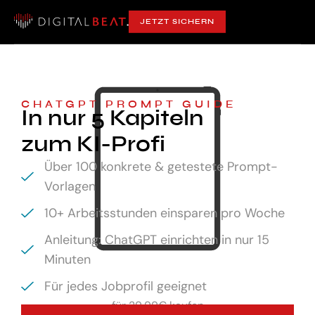
JETZT SICHERN
CHATGPT PROMPT GUIDE
In nur 5 Kapiteln
zum KI-Profi
Über 100 konkrete & getestete Prompt-
Vorlagen
10+ Arbeitsstunden einsparen pro Woche
Anleitung: ChatGPT einrichten in nur 15
Minuten
Für jedes Jobprofil geeignet
für
29,99€ kaufen