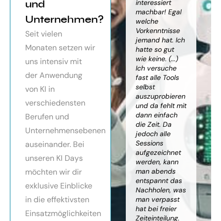
orragendes
und
weiter
interessiert
Kn
nar über
gebracht. Ein
machbar! Egal
we
Unternehmen?
toller Überblick
welche
gr
häftsmodelle
über alles, was
Vorkenntnisse
Wi
Seit vielen
Künstlicher
es bereits gibt,
jemand hat. Ich
mit
Monaten setzen wir
ligenz, sehr
mit kleinem
hatte so gut
ein
essionell
Ausblick.
wie keine. (...)
Ba
uns intensiv mit
ereitet,
Besonders toll:
Ich versuche
zu
der Anwendung
ressante
Auf alle Fragen
fast alle Tools
ko
fundierte
wurde
selbst
Th
von KI in
te,
eingegangen,
auszuprobieren
Kün
verschiedensten
nnen die
teilweise
und da fehlt mit
Int
cen von KI
wurden für
dann einfach
an
Berufen und
r
spezielle
die Zeit. Da
kön
Unternehmensebenen
cksichtigung
Probleme noch
jedoch alle
ge
Risiken von
Anleitungen
Sessions
Ske
auseinander. Bei
Trustpilot)
zum Download
aufgezeichnet
ne
unseren KI Days
bereitgestellt.
werden, kann
An
möchten wir dir
man abends
mu
Elisabeth
entspannt das
sei
P.
Monika
exklusive Einblicke
Nachholen, was
die
Vietz
in die effektivsten
man verpasst
ich
hat bei freier
En
Einsatzmöglichkeiten
Zeiteinteilung.
vol