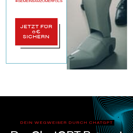
#GEMEINSAMZUMERFOLG
JETZT FÜR
0€
SICHERN
DEIN WEGWEISER DURCH CHATGPT