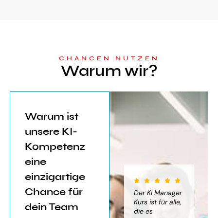
CHANCEN NUTZEN
Warum wir?
Warum ist
unsere KI-
Kompetenz
eine
einzigartige
Chance für
iter für
Der KI Manager
Der KI Manager
(..
Einsatz von
Lehrgang hat
Kurs ist für alle,
Be
dein Team
mich sehr
die es
das