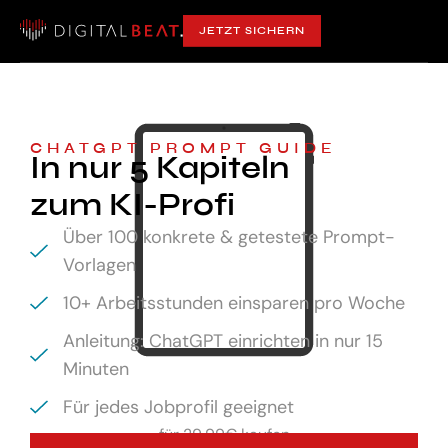
JETZT SICHERN
CHATGPT PROMPT GUIDE
In nur 5 Kapiteln
zum KI-Profi
Über 100 konkrete & getestete Prompt-
Vorlagen
10+ Arbeitsstunden einsparen pro Woche
Anleitung: ChatGPT einrichten in nur 15
Minuten
Für jedes Jobprofil geeignet
für
29,99€ kaufen