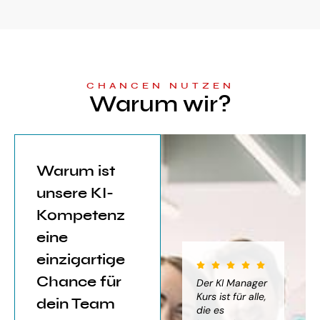
CHANCEN NUTZEN
Warum wir?
Warum ist
unsere KI-
Kompetenz
eine
einzigartige
Chance für
iter für
Der KI Manager
Der KI Manager
(..
Einsatz von
Lehrgang hat
Kurs ist für alle,
Be
dein Team
mich sehr
die es
das