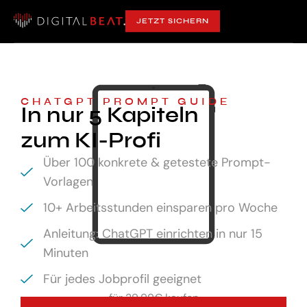
JETZT SICHERN
CHATGPT PROMPT GUIDE
In nur 5 Kapiteln
zum KI-Profi
Über 100 konkrete & getestete Prompt-
Vorlagen
10+ Arbeitsstunden einsparen pro Woche
Anleitung: ChatGPT einrichten in nur 15
Minuten
Für jedes Jobprofil geeignet
für
29,99€ kaufen