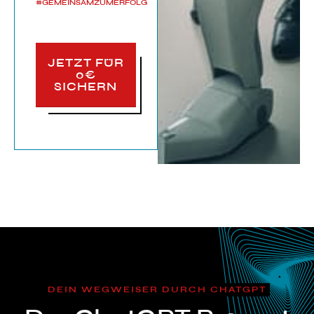
#GEMEINSAMZUMERFOLG
JETZT FÜR
0€
SICHERN
DEIN WEGWEISER DURCH CHATGPT