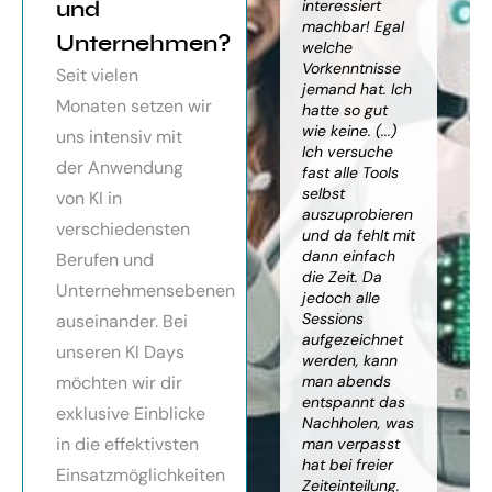
orragendes
und
weiter
interessiert
Kn
nar über
gebracht. Ein
machbar! Egal
we
Unternehmen?
toller Überblick
welche
gr
häftsmodelle
über alles, was
Vorkenntnisse
Wi
Seit vielen
Künstlicher
es bereits gibt,
jemand hat. Ich
mit
Monaten setzen wir
ligenz, sehr
mit kleinem
hatte so gut
ein
essionell
Ausblick.
wie keine. (...)
Ba
uns intensiv mit
ereitet,
Besonders toll:
Ich versuche
zu
der Anwendung
ressante
Auf alle Fragen
fast alle Tools
ko
fundierte
wurde
selbst
Th
von KI in
te,
eingegangen,
auszuprobieren
Kün
verschiedensten
nnen die
teilweise
und da fehlt mit
Int
cen von KI
wurden für
dann einfach
an
Berufen und
r
spezielle
die Zeit. Da
kön
Unternehmensebenen
cksichtigung
Probleme noch
jedoch alle
ge
Risiken von
Anleitungen
Sessions
Ske
auseinander. Bei
Trustpilot)
zum Download
aufgezeichnet
ne
unseren KI Days
bereitgestellt.
werden, kann
An
möchten wir dir
man abends
mu
Elisabeth
entspannt das
sei
P.
Monika
exklusive Einblicke
Nachholen, was
die
Vietz
in die effektivsten
man verpasst
ich
hat bei freier
En
Einsatzmöglichkeiten
Zeiteinteilung.
vol