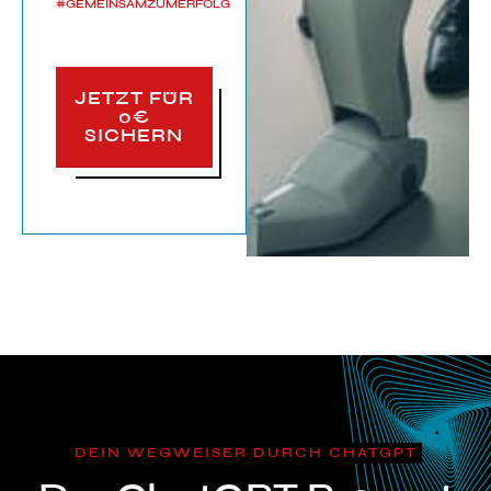
#GEMEINSAMZUMERFOLG
JETZT FÜR
0€
SICHERN
DEIN WEGWEISER DURCH CHATGPT