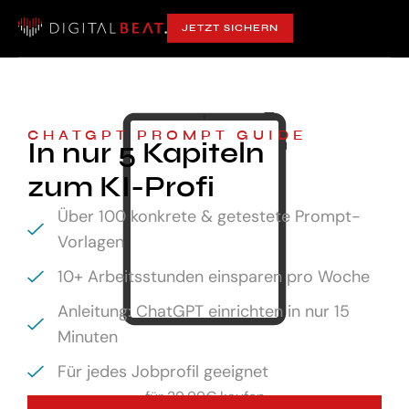
JETZT SICHERN
CHATGPT PROMPT GUIDE
In nur 5 Kapiteln
zum KI-Profi
Über 100 konkrete & getestete Prompt-
Vorlagen
10+ Arbeitsstunden einsparen pro Woche
Anleitung: ChatGPT einrichten in nur 15
Minuten
Für jedes Jobprofil geeignet
für
29,99€ kaufen