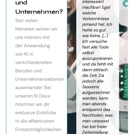
orragendes
und
weiter
interessiert
Kn
nar über
gebracht. Ein
machbar! Egal
we
Unternehmen?
toller Überblick
welche
gr
häftsmodelle
über alles, was
Vorkenntnisse
Wi
Seit vielen
Künstlicher
es bereits gibt,
jemand hat. Ich
mit
Monaten setzen wir
ligenz, sehr
mit kleinem
hatte so gut
ein
essionell
Ausblick.
wie keine. (...)
Ba
uns intensiv mit
ereitet,
Besonders toll:
Ich versuche
zu
der Anwendung
ressante
Auf alle Fragen
fast alle Tools
ko
fundierte
wurde
selbst
Th
von KI in
te,
eingegangen,
auszuprobieren
Kün
verschiedensten
nnen die
teilweise
und da fehlt mit
Int
cen von KI
wurden für
dann einfach
an
Berufen und
r
spezielle
die Zeit. Da
kön
Unternehmensebenen
cksichtigung
Probleme noch
jedoch alle
ge
Risiken von
Anleitungen
Sessions
Ske
auseinander. Bei
Trustpilot)
zum Download
aufgezeichnet
ne
unseren KI Days
bereitgestellt.
werden, kann
An
möchten wir dir
man abends
mu
Elisabeth
entspannt das
sei
P.
Monika
exklusive Einblicke
Nachholen, was
die
Vietz
in die effektivsten
man verpasst
ich
hat bei freier
En
Einsatzmöglichkeiten
Zeiteinteilung.
vol