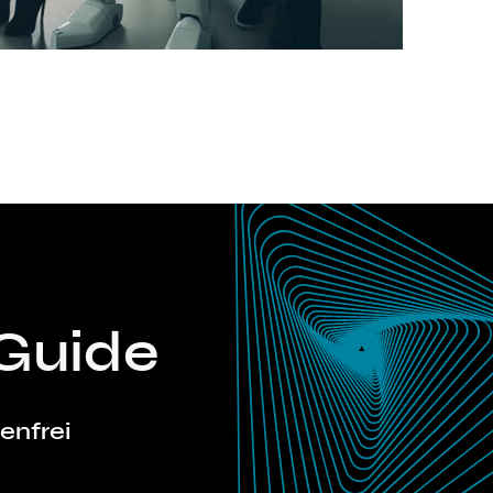
T
Guide
tenfrei