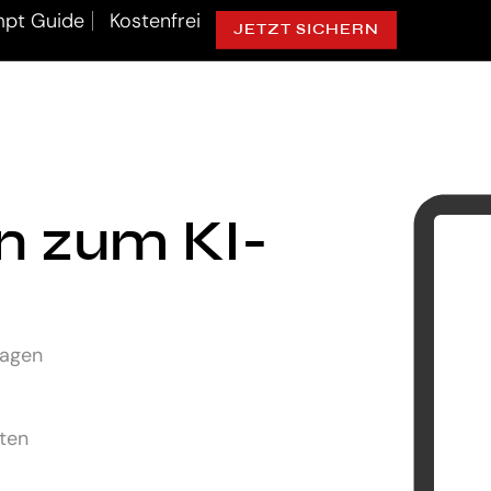
pt Guide
Kostenfrei
JETZT SICHERN
ln zum KI-
lagen
uten