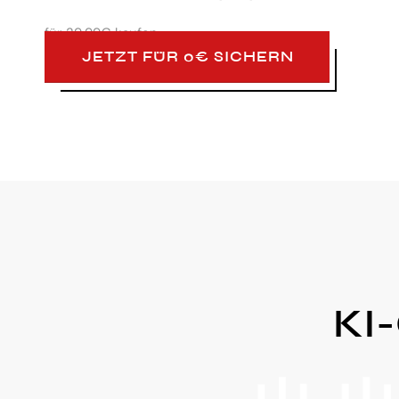
für
29,99€ kaufen
JETZT FÜR 0€ SICHERN
KI-