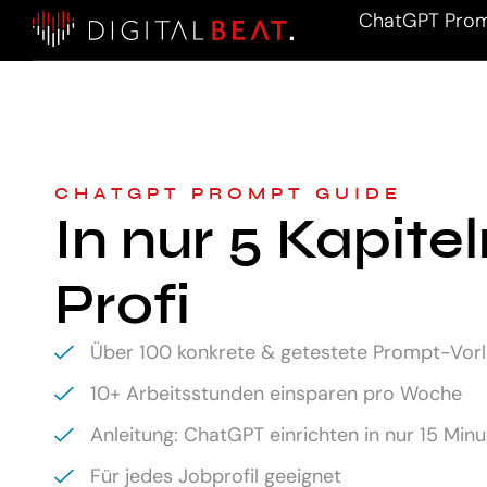
ChatGPT Prom
CHATGPT PROMPT GUIDE
In nur 5 Kapite
Profi
Über 100 konkrete & getestete Prompt-Vor
10+ Arbeitsstunden einsparen pro Woche
Anleitung: ChatGPT einrichten in nur 15 Min
Für jedes Jobprofil geeignet