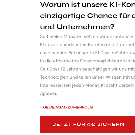
Warum ist unsere KI-Ko
ndes Webinar über die
Der KI Manager Lehrgang hat mich 
einzigartige Chance für
 sehr professionell
Überblick über alles, was es berei
und Unternehmen?
te, erkennen die
Besonders toll: Auf alle Fragen w
Seit vielen Monaten setzen wir uns intensi
siken von KI.
wurden für spezielle Probleme n
KI in verschiedensten Berufen und Unter
bereitgestellt.
auseinander. Bei unseren KI Days möchten wir
in die effektivsten Einsatzmöglichkeiten in d
Monika Vietz
Seit über 12 Jahren beschäftigen wir uns m
Technologien und teilen unser Wissen mit übe
Interessierten jeden Monat. KI steht derzeit
Agenda.
#GEMEINSAMZUMERFOLG
JETZT FÜR 0€ SICHERN