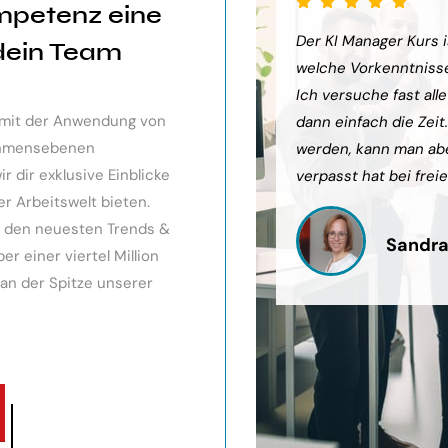
mpetenz eine
sehr weiter gebracht. Ein toller
Der KI Manager Kurs is
 dein Team
ts gibt, mit kleinem Ausblick.
welche Vorkenntnisse 
urde eingegangen, teilweise
Ich versuche fast all
v mit der Anwendung von
och Anleitungen zum Download
dann einfach die Zeit
nehmensebenen
werden, kann man ab
 dir exklusive Einblicke
verpasst hat bei freie
er Arbeitswelt bieten.
it den neuesten Trends &
Sandra
r einer viertel Million
 an der Spitze unserer