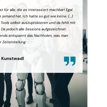
t für alle, die es interessiert machbar! Egal
(...) Die
jemand hat. Ich hatte so gut wie keine. (...)
das grund
e Tools selbst auszuprobieren und da fehlt mit
diesem ko
. Da jedoch alle Sessions aufgezeichnet
können. 
ends entspannt das Nachholen, was man
sein, abe
r Zeiteinteilung.
zufrieden
 Kunstwadl