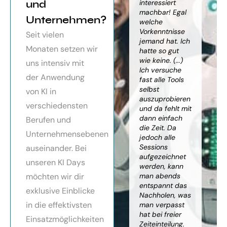
orragendes
und
weiter
interessiert
Kn
nar über
gebracht. Ein
machbar! Egal
we
Unternehmen?
toller Überblick
welche
gr
häftsmodelle
über alles, was
Vorkenntnisse
Wi
Seit vielen
Künstlicher
es bereits gibt,
jemand hat. Ich
mit
Monaten setzen wir
ligenz, sehr
mit kleinem
hatte so gut
ein
essionell
Ausblick.
wie keine. (...)
Ba
uns intensiv mit
ereitet,
Besonders toll:
Ich versuche
zu
der Anwendung
ressante
Auf alle Fragen
fast alle Tools
ko
fundierte
wurde
selbst
Th
von KI in
te,
eingegangen,
auszuprobieren
Kün
verschiedensten
nnen die
teilweise
und da fehlt mit
Int
cen von KI
wurden für
dann einfach
an
Berufen und
r
spezielle
die Zeit. Da
kön
Unternehmensebenen
cksichtigung
Probleme noch
jedoch alle
ge
Risiken von
Anleitungen
Sessions
Ske
auseinander. Bei
Trustpilot)
zum Download
aufgezeichnet
ne
unseren KI Days
bereitgestellt.
werden, kann
An
möchten wir dir
man abends
mu
Elisabeth
entspannt das
sei
P.
Monika
exklusive Einblicke
Nachholen, was
die
Vietz
in die effektivsten
man verpasst
ich
hat bei freier
En
Einsatzmöglichkeiten
Zeiteinteilung.
vol