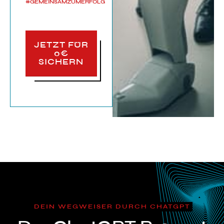
#GEMEINSAMZUMERFOLG
JETZT FÜR
0€
SICHERN
DEIN WEGWEISER DURCH CHATGPT