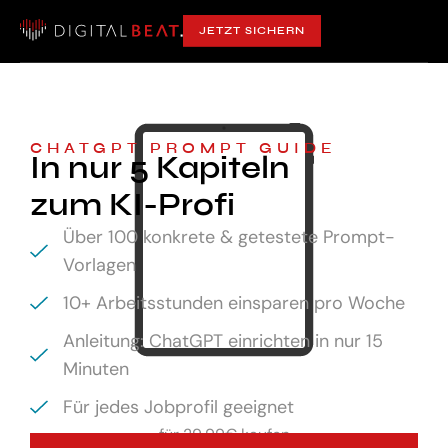
JETZT SICHERN
CHATGPT PROMPT GUIDE
In nur 5 Kapiteln
zum KI-Profi
Über 100 konkrete & getestete Prompt-
Vorlagen
10+ Arbeitsstunden einsparen pro Woche
Anleitung: ChatGPT einrichten in nur 15
Minuten
Für jedes Jobprofil geeignet
für
29,99€ kaufen