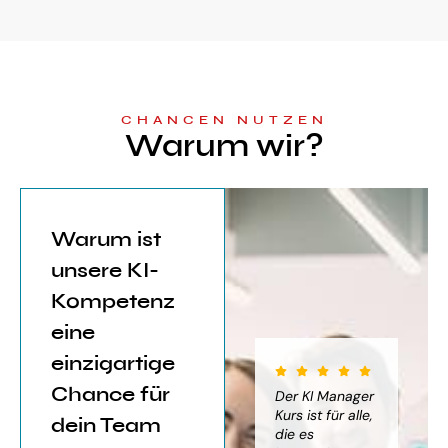
CHANCEN NUTZEN
Warum wir?
Warum ist
unsere KI-
Kompetenz
eine
einzigartige
Chance für
iter für
Der KI Manager
Der KI Manager
(..
Einsatz von
Lehrgang hat
Kurs ist für alle,
Be
dein Team
mich sehr
die es
das