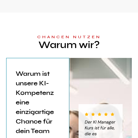
CHANCEN NUTZEN
Warum wir?
Warum ist
unsere KI-
Kompetenz
eine
einzigartige
Chance für
iter für
Der KI Manager
Der KI Manager
(..
Einsatz von
Lehrgang hat
Kurs ist für alle,
Be
dein Team
mich sehr
die es
das