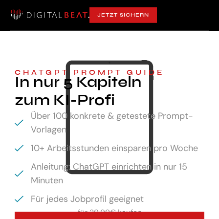
JETZT SICHERN
CHATGPT PROMPT GUIDE
In nur 5 Kapiteln
zum KI-Profi
Über 100 konkrete & getestete Prompt-
Vorlagen
10+ Arbeitsstunden einsparen pro Woche
Anleitung: ChatGPT einrichten in nur 15
Minuten
Für jedes Jobprofil geeignet
für
29,99€ kaufen