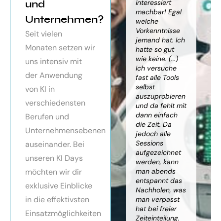
orragendes
und
weiter
interessiert
Kn
nar über
gebracht. Ein
machbar! Egal
we
Unternehmen?
toller Überblick
welche
gr
häftsmodelle
über alles, was
Vorkenntnisse
Wi
Seit vielen
Künstlicher
es bereits gibt,
jemand hat. Ich
mit
Monaten setzen wir
ligenz, sehr
mit kleinem
hatte so gut
ein
essionell
Ausblick.
wie keine. (...)
Ba
uns intensiv mit
ereitet,
Besonders toll:
Ich versuche
zu
der Anwendung
ressante
Auf alle Fragen
fast alle Tools
ko
fundierte
wurde
selbst
Th
von KI in
te,
eingegangen,
auszuprobieren
Kün
verschiedensten
nnen die
teilweise
und da fehlt mit
Int
cen von KI
wurden für
dann einfach
an
Berufen und
r
spezielle
die Zeit. Da
kön
Unternehmensebenen
cksichtigung
Probleme noch
jedoch alle
ge
Risiken von
Anleitungen
Sessions
Ske
auseinander. Bei
Trustpilot)
zum Download
aufgezeichnet
ne
unseren KI Days
bereitgestellt.
werden, kann
An
möchten wir dir
man abends
mu
Elisabeth
entspannt das
sei
P.
Monika
exklusive Einblicke
Nachholen, was
die
Vietz
in die effektivsten
man verpasst
ich
hat bei freier
En
Einsatzmöglichkeiten
Zeiteinteilung.
vol