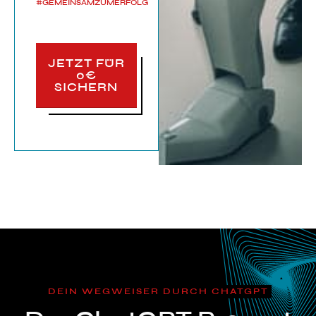
#GEMEINSAMZUMERFOLG
JETZT FÜR
0€
SICHERN
DEIN WEGWEISER DURCH CHATGPT