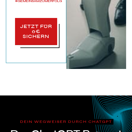
#GEMEINSAMZUMERFOLG
JETZT FÜR
0€
SICHERN
DEIN WEGWEISER DURCH CHATGPT