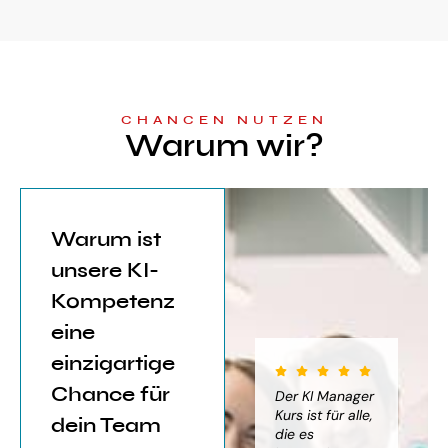
CHANCEN NUTZEN
Warum wir?
Warum ist
unsere KI-
Kompetenz
eine
einzigartige
Chance für
iter für
Der KI Manager
Der KI Manager
(..
Einsatz von
Lehrgang hat
Kurs ist für alle,
Be
dein Team
mich sehr
die es
das