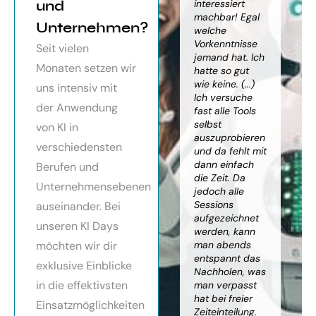
orragendes
und
weiter
interessiert
Kn
nar über
gebracht. Ein
machbar! Egal
we
Unternehmen?
toller Überblick
welche
gr
häftsmodelle
über alles, was
Vorkenntnisse
Wi
Seit vielen
Künstlicher
es bereits gibt,
jemand hat. Ich
mit
Monaten setzen wir
ligenz, sehr
mit kleinem
hatte so gut
ein
essionell
Ausblick.
wie keine. (...)
Ba
uns intensiv mit
ereitet,
Besonders toll:
Ich versuche
zu
der Anwendung
ressante
Auf alle Fragen
fast alle Tools
ko
fundierte
wurde
selbst
Th
von KI in
te,
eingegangen,
auszuprobieren
Kün
verschiedensten
nnen die
teilweise
und da fehlt mit
Int
cen von KI
wurden für
dann einfach
an
Berufen und
r
spezielle
die Zeit. Da
kön
Unternehmensebenen
cksichtigung
Probleme noch
jedoch alle
ge
Risiken von
Anleitungen
Sessions
Ske
auseinander. Bei
Trustpilot)
zum Download
aufgezeichnet
ne
unseren KI Days
bereitgestellt.
werden, kann
An
möchten wir dir
man abends
mu
Elisabeth
entspannt das
sei
P.
Monika
exklusive Einblicke
Nachholen, was
die
Vietz
in die effektivsten
man verpasst
ich
hat bei freier
En
Einsatzmöglichkeiten
Zeiteinteilung.
vol