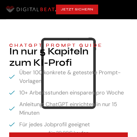
JETZT SICHERN
CHATGPT PROMPT GUIDE
In nur 5 Kapiteln
zum KI-Profi
Über 100 konkrete & getestete Prompt-
Vorlagen
10+ Arbeitsstunden einsparen pro Woche
Anleitung: ChatGPT einrichten in nur 15
Minuten
Für jedes Jobprofil geeignet
für
29,99€ kaufen