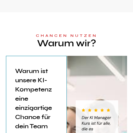
CHANCEN NUTZEN
Warum wir?
Warum ist
unsere KI-
Kompetenz
eine
einzigartige
Chance für
iter für
Der KI Manager
Der KI Manager
(..
Einsatz von
Lehrgang hat
Kurs ist für alle,
Be
dein Team
mich sehr
die es
das