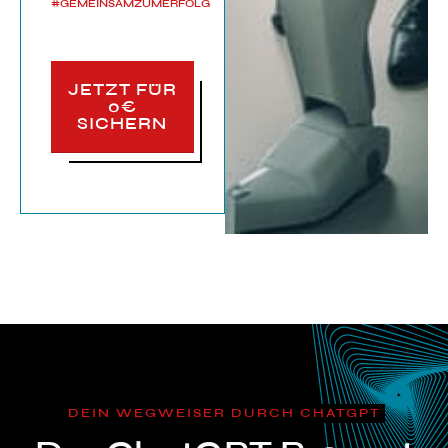
#GEMEINSAMZUMERFOLG
JETZT FÜR
0€
SICHERN
DEIN WEGWEISER DURCH CHATGPT