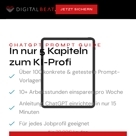
JETZT SICHERN
CHATGPT PROMPT GUIDE
In nur 5 Kapiteln
zum KI-Profi
Über 100 konkrete & getestete Prompt-
Vorlagen
10+ Arbeitsstunden einsparen pro Woche
Anleitung: ChatGPT einrichten in nur 15
Minuten
Für jedes Jobprofil geeignet
für
29,99€ kaufen