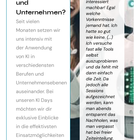
orragendes
und
weiter
interessiert
Kn
nar über
gebracht. Ein
machbar! Egal
we
Unternehmen?
toller Überblick
welche
gr
häftsmodelle
über alles, was
Vorkenntnisse
Wi
Seit vielen
Künstlicher
es bereits gibt,
jemand hat. Ich
mit
Monaten setzen wir
ligenz, sehr
mit kleinem
hatte so gut
ein
essionell
Ausblick.
wie keine. (...)
Ba
uns intensiv mit
ereitet,
Besonders toll:
Ich versuche
zu
der Anwendung
ressante
Auf alle Fragen
fast alle Tools
ko
fundierte
wurde
selbst
Th
von KI in
te,
eingegangen,
auszuprobieren
Kün
verschiedensten
nnen die
teilweise
und da fehlt mit
Int
cen von KI
wurden für
dann einfach
an
Berufen und
r
spezielle
die Zeit. Da
kön
Unternehmensebenen
cksichtigung
Probleme noch
jedoch alle
ge
Risiken von
Anleitungen
Sessions
Ske
auseinander. Bei
Trustpilot)
zum Download
aufgezeichnet
ne
unseren KI Days
bereitgestellt.
werden, kann
An
möchten wir dir
man abends
mu
Elisabeth
entspannt das
sei
P.
Monika
exklusive Einblicke
Nachholen, was
die
Vietz
in die effektivsten
man verpasst
ich
hat bei freier
En
Einsatzmöglichkeiten
Zeiteinteilung.
vol