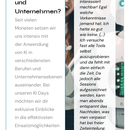
orragendes
und
weiter
interessiert
Kn
nar über
gebracht. Ein
machbar! Egal
we
Unternehmen?
toller Überblick
welche
gr
häftsmodelle
über alles, was
Vorkenntnisse
Wi
Seit vielen
Künstlicher
es bereits gibt,
jemand hat. Ich
mit
Monaten setzen wir
ligenz, sehr
mit kleinem
hatte so gut
ein
essionell
Ausblick.
wie keine. (...)
Ba
uns intensiv mit
ereitet,
Besonders toll:
Ich versuche
zu
der Anwendung
ressante
Auf alle Fragen
fast alle Tools
ko
fundierte
wurde
selbst
Th
von KI in
te,
eingegangen,
auszuprobieren
Kün
verschiedensten
nnen die
teilweise
und da fehlt mit
Int
cen von KI
wurden für
dann einfach
an
Berufen und
r
spezielle
die Zeit. Da
kön
Unternehmensebenen
cksichtigung
Probleme noch
jedoch alle
ge
Risiken von
Anleitungen
Sessions
Ske
auseinander. Bei
Trustpilot)
zum Download
aufgezeichnet
ne
unseren KI Days
bereitgestellt.
werden, kann
An
möchten wir dir
man abends
mu
Elisabeth
entspannt das
sei
P.
Monika
exklusive Einblicke
Nachholen, was
die
Vietz
in die effektivsten
man verpasst
ich
hat bei freier
En
Einsatzmöglichkeiten
Zeiteinteilung.
vol