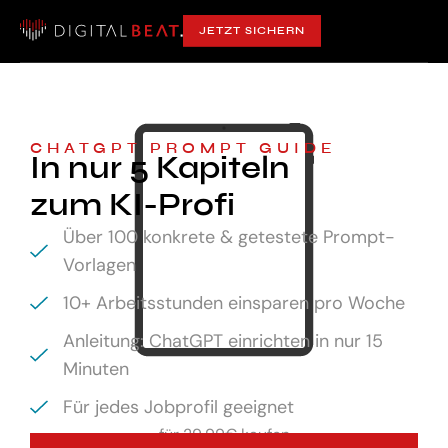
JETZT SICHERN
CHATGPT PROMPT GUIDE
In nur 5 Kapiteln
zum KI-Profi
Über 100 konkrete & getestete Prompt-
Vorlagen
10+ Arbeitsstunden einsparen pro Woche
Anleitung: ChatGPT einrichten in nur 15
Minuten
Für jedes Jobprofil geeignet
für
29,99€ kaufen