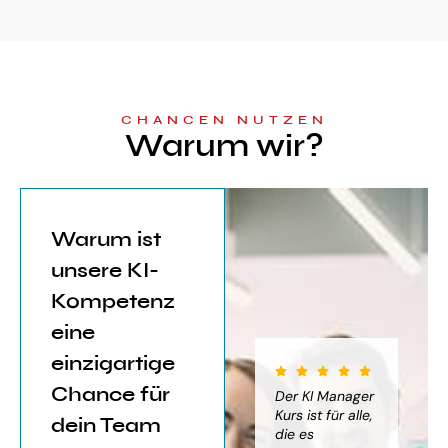
CHANCEN NUTZEN
Warum wir?
Warum ist
unsere KI-
Kompetenz
eine
einzigartige
Chance für
iter für
Der KI Manager
Der KI Manager
(..
Einsatz von
Lehrgang hat
Kurs ist für alle,
Be
dein Team
mich sehr
die es
das