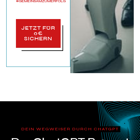
#GEMEINSAMZUMERFOLG
JETZT FÜR
0€
SICHERN
DEIN WEGWEISER DURCH CHATGPT