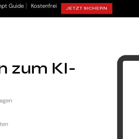
pt Guide
Kostenfrei
JETZT SICHERN
ln zum KI-
lagen
uten