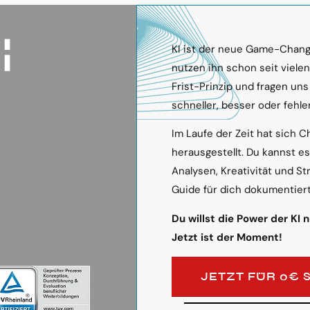
KI ist der neue Game-Change
nutzen ihn schon seit viele
Frist-Prinzip und fragen uns
schneller, besser oder fehler
Im Laufe der Zeit hat sich C
herausgestellt. Du kannst e
Analysen, Kreativität und St
Guide für dich dokumentiert
Du willst die Power der KI 
Jetzt ist der Moment!
JETZT FÜR 0€ 