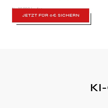
für
29,99€ kaufen
JETZT FÜR 0€ SICHERN
KI-