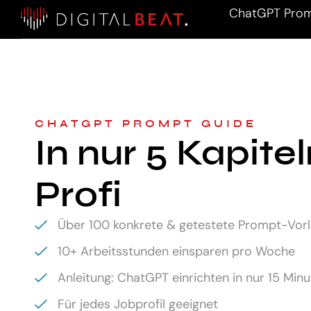
ChatGPT Prom
CHATGPT PROMPT GUIDE
In nur 5 Kapite
Profi
Über 100 konkrete & getestete Prompt-Vor
10+ Arbeitsstunden einsparen pro Woche
Anleitung: ChatGPT einrichten in nur 15 Min
Für jedes Jobprofil geeignet