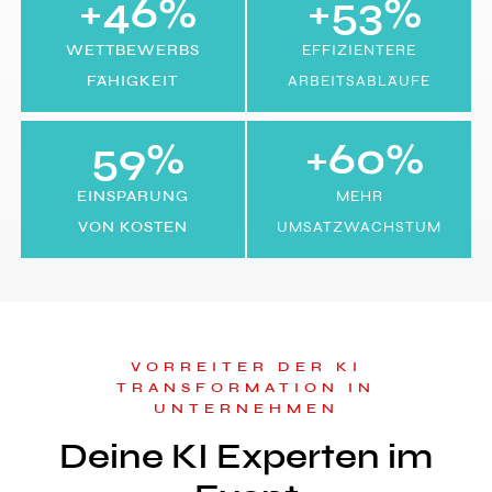
+
46
%
+
53
%
WETTBEWERBS​​
EFFIZIENTERE
FÄHIGKEIT
ARBEITSABLÄUFE
59
%
+
60
%
EINSPARUNG
MEHR
VON KOSTEN
UMSATZWACHSTUM
VORREITER DER KI
TRANSFORMATION IN
UNTERNEHMEN
Deine KI Experten im