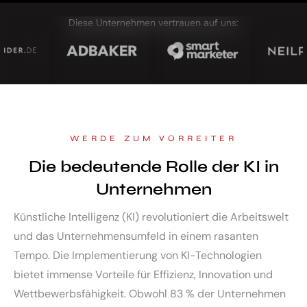
Diese Unternehmen vertrauen auf uns:
WERDE ZUM VORREITER
Die bedeutende Rolle der KI in
Unternehmen
Künstliche Intelligenz (KI) revolutioniert die Arbeitswelt
und das Unternehmensumfeld in einem rasanten
Tempo. Die Implementierung von KI-Technologien
bietet immense Vorteile für Effizienz, Innovation und
Wettbewerbsfähigkeit. Obwohl 83 % der Unternehmen