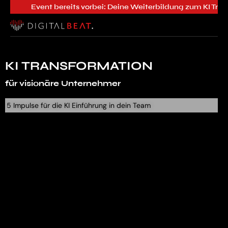
Event bereits vorbei: Deine Weiterbildung zum KI Tran
KI
TRANSFORMATION
moderne Führungskräfte
für
visionäre Unternehmer
5 Impulse für die KI Einführung in dein Team