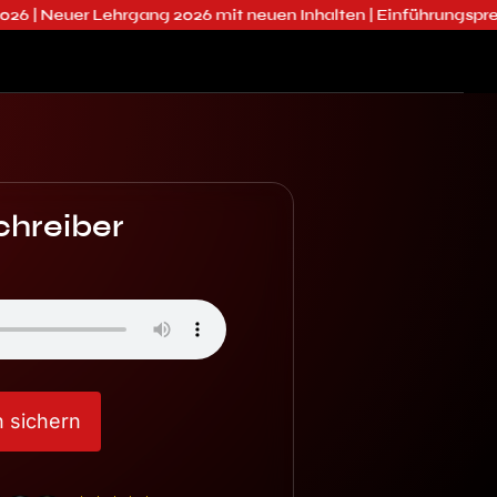
Lehrgang 2026 mit neuen Inhalten | Einführungspreis 2.990€ sta
Schreiber
 sichern