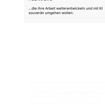
…die ihre Arbeit weiterentwickeln und mit KI
souverän umgehen wollen.
Ablauf
Vom ersten Onboarding Termin an kümmern si
erfahrenen Praxis-Experten um deinen Lernerf
Live Terminen, passenden Übungsaufgaben z
einzelnen Sessions und Feedback zu deinen
Ergebnissen über die KI @ Work Community.