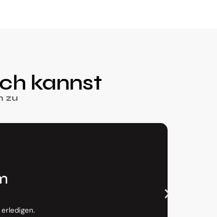
ch kannst
n zu
im
erledigen.