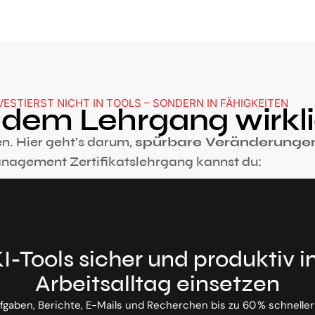
VESTIERST NICHT IN TOOLS – SONDERN IN FÄHIGKEITEN
dem Lehrgang wirkli
en. Hier geht’s darum,
spürbare Veränderunge
agement Zertifikatslehrgang kannst du:
I-Tools sicher und produktiv 
Arbeitsalltag einsetzen
fgaben, Berichte, E-Mails und Recherchen bis zu 60 % schneller 