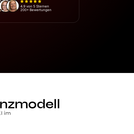
4.9 von 5 Sternen
200+ Bewertungen
nzmodell
I im