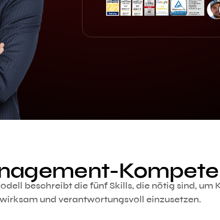
anagement-Kompete
beschreibt die fünf Skills, die nötig sind, um K
, wirksam und verantwortungsvoll einzusetzen.