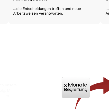
…die Entscheidungen treffen und neue
…
Arbeitsweisen verantworten.
A
ch unsere
olg: Mit
u den