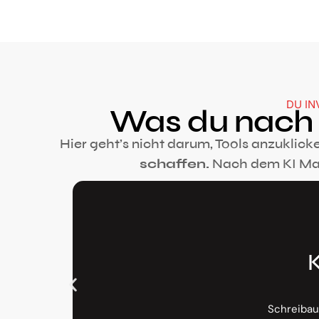
DU IN
Was du nach 
Hier geht’s nicht darum, Tools anzuklick
schaffen.
Nach dem KI Man
K
Schreibau