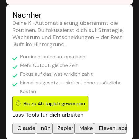
Nachher
Deine KI-Automatisierung übernimmt die
Routinen. Du fokussierst dich auf Strategie,
Wachstum und Entscheidungen – der Rest
läuft im Hintergrund.
Routinen laufen automatisch
Mehr Output, gleiche Zeit
Fokus auf das, was wirklich zählt
Einmal aufgesetzt – skaliert ohne zusätzliche
Kosten
Bis zu 4h täglich gewonnen
Lass Tools für dich arbeiten
Claude
n8n
Zapier
Make
ElevenLabs