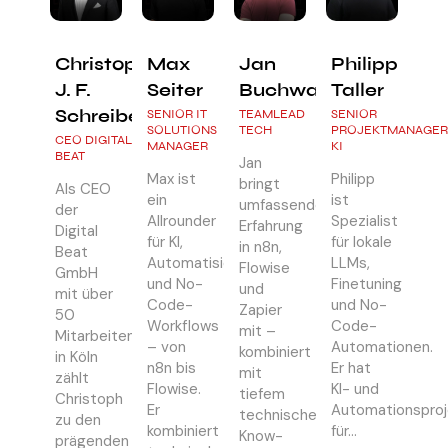
Christoph
Max
Jan
Philipp
J. F.
Seiter
Buchwald
Taller
Schreiber
SENIOR IT
TEAMLEAD
SENIOR
SOLUTIONS
TECH
PROJEKTMANAGER
CEO DIGITAL
MANAGER
KI
BEAT
Jan
Max ist
Philipp
bringt
Als CEO
ein
ist
umfassende
der
Allrounder
Spezialist
Erfahrung
Digital
für KI,
für lokale
in n8n,
Beat
Automatisierung
LLMs,
Flowise
GmbH
und No-
Finetuning
und
mit über
Code-
und No-
Zapier
50
Workflows
Code-
mit –
Mitarbeitenden
– von
Automationen.
kombiniert
in Köln
n8n bis
Er hat
mit
zählt
Flowise.
KI- und
tiefem
Christoph
Er
Automationsproj
technischen
zu den
kombiniert
für…
Know-
prägenden